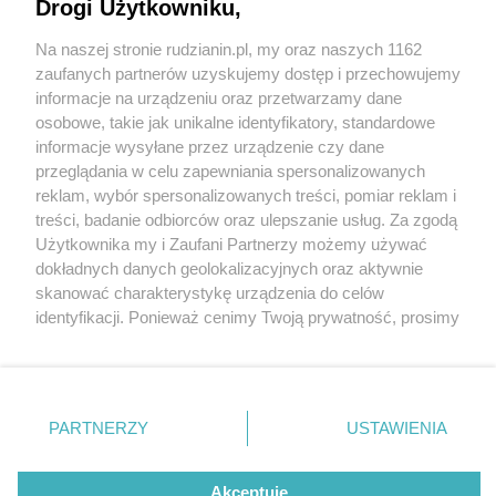
Drogi Użytkowniku,
Na naszej stronie rudzianin.pl, my oraz naszych 1162
Wydawca mediów
lokalnych
zaufanych partnerów uzyskujemy dostęp i przechowujemy
informacje na urządzeniu oraz przetwarzamy dane
osobowe, takie jak unikalne identyfikatory, standardowe
informacje wysyłane przez urządzenie czy dane
przeglądania w celu zapewniania spersonalizowanych
1 / 0
reklam, wybór spersonalizowanych treści, pomiar reklam i
Nie zapomnij
treści, badanie odbiorców oraz ulepszanie usług. Za zgodą
zapoznać się z:
polityką prywatności
regulamin korzystania z portali
Użytkownika my i Zaufani Partnerzy możemy używać
Twoje
miasto
Skontakuj się
z nami
dokładnych danych geolokalizacyjnych oraz aktywnie
Piekary Śląskie
Kontakt
skanować charakterystykę urządzenia do celów
Chorzów
Wydawca
identyfikacji. Ponieważ cenimy Twoją prywatność, prosimy
Tarnowskie Góry
Redakcja
Ruda Śląska
Newsletter
o zgodę na korzystanie z tych technologii poprzez
Świętochłowice
Reklama
kliknięcie „Akceptuję”. Zgoda jest dobrowolna i zawsze
Tychy
możesz ją zmienić/wycofać klikając przycisk ustawień
Bytom
Katowice
prywatności znajdujący się w lewym dolnym rogu strony
REKLAMA
PARTNERZY
USTAWIENIA
Gliwice
. Niektóre rodzaje przetwarzania danych nie wymagają
Zabrze
Zagłębie
zgody użytkownika, ale masz prawo sprzeciwić się
takiemu przetwarzaniu. Preferencje będą miały
Akceptuję