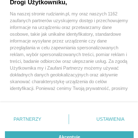
Drogi Użytkowniku,
Na naszej stronie rudzianin.pl, my oraz naszych 1162
Wydawca mediów
lokalnych
zaufanych partnerów uzyskujemy dostęp i przechowujemy
informacje na urządzeniu oraz przetwarzamy dane
osobowe, takie jak unikalne identyfikatory, standardowe
informacje wysyłane przez urządzenie czy dane
przeglądania w celu zapewniania spersonalizowanych
2 / 0
reklam, wybór spersonalizowanych treści, pomiar reklam i
Nie zapomnij
treści, badanie odbiorców oraz ulepszanie usług. Za zgodą
zapoznać się z:
polityką prywatności
regulamin korzystania z portali
Użytkownika my i Zaufani Partnerzy możemy używać
Twoje
miasto
Skontakuj się
z nami
dokładnych danych geolokalizacyjnych oraz aktywnie
Piekary Śląskie
Kontakt
skanować charakterystykę urządzenia do celów
Chorzów
Wydawca
identyfikacji. Ponieważ cenimy Twoją prywatność, prosimy
Tarnowskie Góry
Redakcja
Ruda Śląska
Newsletter
o zgodę na korzystanie z tych technologii poprzez
Świętochłowice
Reklama
kliknięcie „Akceptuję”. Zgoda jest dobrowolna i zawsze
Tychy
możesz ją zmienić/wycofać klikając przycisk ustawień
Bytom
Katowice
prywatności znajdujący się w lewym dolnym rogu strony
REKLAMA
PARTNERZY
USTAWIENIA
Gliwice
. Niektóre rodzaje przetwarzania danych nie wymagają
Zabrze
Zagłębie
zgody użytkownika, ale masz prawo sprzeciwić się
takiemu przetwarzaniu. Preferencje będą miały
Akceptuję