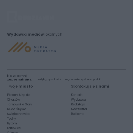
Wydawca mediów
lokalnych
Nie zapomnij
zapoznać się z:
polityką prywatności
regulamin korzystania z portali
Twoje
miasto
Skontakuj się
z nami
Piekary Śląskie
Kontakt
Chorzów
Wydawca
Tarnowskie Góry
Redakcja
Ruda Śląska
Newsletter
Świętochłowice
Reklama
Tychy
Bytom
Katowice
Gliwice