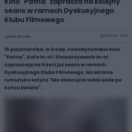
Kino "Patria" zaprasza na kolejny
seans w ramach Dyskusyjnego
Klubu Filmowego
Jacek Skorek
15/10/2024 - 17:59
16 października, w środę, nowobytomskie Kino
"Patria", KaFe In-nI i Stowarzyszenie In-nI
zapraszają na trzeci już seans w ramach
Dyskusyjnego Klubu Filmowego. Na ekranie
rumuńska satyra "Nie obiecujcie sobie wiele po
końcu świata".