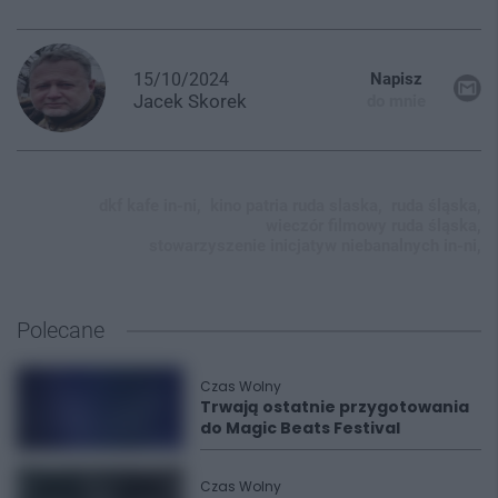
15/10/2024
Napisz
Jacek
Skorek
do mnie
dkf kafe in-ni,
kino patria ruda slaska,
ruda śląska,
wieczór filmowy ruda śląska,
stowarzyszenie inicjatyw niebanalnych in-ni,
Polecane
Czas Wolny
Trwają ostatnie przygotowania
do Magic Beats Festival
Czas Wolny