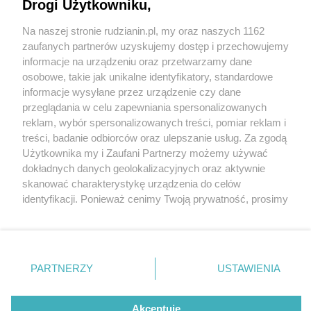
Drogi Użytkowniku,
Na naszej stronie rudzianin.pl, my oraz naszych 1162
Wydawca mediów
lokalnych
zaufanych partnerów uzyskujemy dostęp i przechowujemy
informacje na urządzeniu oraz przetwarzamy dane
osobowe, takie jak unikalne identyfikatory, standardowe
informacje wysyłane przez urządzenie czy dane
przeglądania w celu zapewniania spersonalizowanych
2 / 0
reklam, wybór spersonalizowanych treści, pomiar reklam i
Nie zapomnij
treści, badanie odbiorców oraz ulepszanie usług. Za zgodą
zapoznać się z:
polityką prywatności
regulamin korzystania z portali
Użytkownika my i Zaufani Partnerzy możemy używać
Twoje
miasto
Skontakuj się
z nami
dokładnych danych geolokalizacyjnych oraz aktywnie
Piekary Śląskie
Kontakt
skanować charakterystykę urządzenia do celów
Chorzów
Wydawca
identyfikacji. Ponieważ cenimy Twoją prywatność, prosimy
Tarnowskie Góry
Redakcja
Ruda Śląska
Newsletter
o zgodę na korzystanie z tych technologii poprzez
Świętochłowice
Reklama
kliknięcie „Akceptuję”. Zgoda jest dobrowolna i zawsze
Tychy
możesz ją zmienić/wycofać klikając przycisk ustawień
Bytom
Katowice
prywatności znajdujący się w lewym dolnym rogu strony
REKLAMA
PARTNERZY
USTAWIENIA
Gliwice
. Niektóre rodzaje przetwarzania danych nie wymagają
Zabrze
Zagłębie
zgody użytkownika, ale masz prawo sprzeciwić się
takiemu przetwarzaniu. Preferencje będą miały
Akceptuję