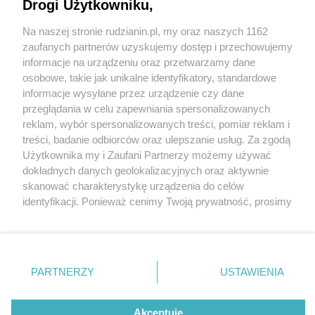
Drogi Użytkowniku,
Na naszej stronie rudzianin.pl, my oraz naszych 1162
Wydawca mediów
lokalnych
zaufanych partnerów uzyskujemy dostęp i przechowujemy
informacje na urządzeniu oraz przetwarzamy dane
osobowe, takie jak unikalne identyfikatory, standardowe
informacje wysyłane przez urządzenie czy dane
przeglądania w celu zapewniania spersonalizowanych
2 / 0
reklam, wybór spersonalizowanych treści, pomiar reklam i
Nie zapomnij
treści, badanie odbiorców oraz ulepszanie usług. Za zgodą
zapoznać się z:
polityką prywatności
regulamin korzystania z portali
Użytkownika my i Zaufani Partnerzy możemy używać
Twoje
miasto
Skontakuj się
z nami
dokładnych danych geolokalizacyjnych oraz aktywnie
Piekary Śląskie
Kontakt
skanować charakterystykę urządzenia do celów
Chorzów
Wydawca
identyfikacji. Ponieważ cenimy Twoją prywatność, prosimy
Tarnowskie Góry
Redakcja
Ruda Śląska
Newsletter
o zgodę na korzystanie z tych technologii poprzez
Świętochłowice
Reklama
kliknięcie „Akceptuję”. Zgoda jest dobrowolna i zawsze
Tychy
możesz ją zmienić/wycofać klikając przycisk ustawień
Bytom
Katowice
prywatności znajdujący się w lewym dolnym rogu strony
REKLAMA
PARTNERZY
USTAWIENIA
Gliwice
. Niektóre rodzaje przetwarzania danych nie wymagają
Zabrze
Zagłębie
zgody użytkownika, ale masz prawo sprzeciwić się
takiemu przetwarzaniu. Preferencje będą miały
Akceptuję