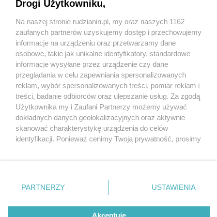
Drogi Użytkowniku,
Na naszej stronie rudzianin.pl, my oraz naszych 1162
Wydawca mediów
lokalnych
zaufanych partnerów uzyskujemy dostęp i przechowujemy
informacje na urządzeniu oraz przetwarzamy dane
osobowe, takie jak unikalne identyfikatory, standardowe
informacje wysyłane przez urządzenie czy dane
przeglądania w celu zapewniania spersonalizowanych
1 / 0
reklam, wybór spersonalizowanych treści, pomiar reklam i
Nie zapomnij
treści, badanie odbiorców oraz ulepszanie usług. Za zgodą
zapoznać się z:
polityką prywatności
regulamin korzystania z portali
Użytkownika my i Zaufani Partnerzy możemy używać
Twoje
miasto
Skontakuj się
z nami
dokładnych danych geolokalizacyjnych oraz aktywnie
Piekary Śląskie
Kontakt
skanować charakterystykę urządzenia do celów
Chorzów
Wydawca
identyfikacji. Ponieważ cenimy Twoją prywatność, prosimy
Tarnowskie Góry
Redakcja
Ruda Śląska
Newsletter
o zgodę na korzystanie z tych technologii poprzez
Świętochłowice
Reklama
kliknięcie „Akceptuję”. Zgoda jest dobrowolna i zawsze
Tychy
możesz ją zmienić/wycofać klikając przycisk ustawień
Bytom
Katowice
prywatności znajdujący się w lewym dolnym rogu strony
REKLAMA
PARTNERZY
USTAWIENIA
Gliwice
. Niektóre rodzaje przetwarzania danych nie wymagają
Zabrze
Zagłębie
zgody użytkownika, ale masz prawo sprzeciwić się
takiemu przetwarzaniu. Preferencje będą miały
Akceptuję