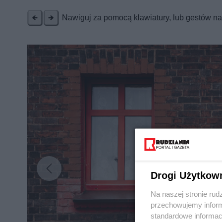
Nawiguj za pomocą klawiatury, lub gestów n
Drogi Użytkow
Na naszej stronie rud
przechowujemy informa
standardowe informac
Nie zapomnij