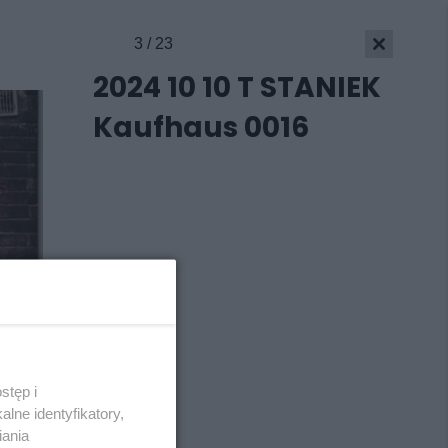
3 / 23
2024 10 10 T STANIEK
Kaufhaus 0016
stęp i
Skontakuj się
z nami
lne identyfikatory,
Kontakt
iania
Wydawca