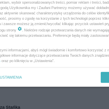
klam, wybór spersonalizowanych treści, pomiar reklam i treści, bad
i
regulamin korzystania z portali
Tarnowskie Góry
 zgodą Użytkownika my i Zaufani Partnerzy możemy używać dokład
Ruda Śląska
Świętochłowice
az aktywnie skanować charakterystykę urządzenia do celów identyfi
Tychy
ść, prosimy o zgodę na korzystanie z tych technologii poprzez klikn
Bytom
Katowice
a i zawsze możesz ją zmienić/wycofać klikając przycisk ustawień pr
Gliwice
ogu strony
. Niektóre rodzaje przetwarzania danych nie wymagaj
Zabrze
Zagłębie
iwić się takiemu przetwarzaniu. Preferencje będą miały zastosowania
szymi informacjami, abyś mógł świadomie i komfortowo korzystać z
gółowe informacje dotyczące przetwarzania Twoich danych znajdzi
s
oraz po kliknięciu w „Ustawienia”.
USTAWIENIA
za Stańka