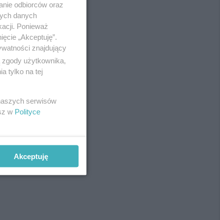
anie odbiorców oraz
Redakcja
nych danych
Newsletter
Reklama
kacji. Ponieważ
ięcie „Akceptuję”.
ywatności znajdujący
ą zgody użytkownika,
 tylko na tej
 naszych serwisów
fot:
esz w
Polityce
Akceptuję