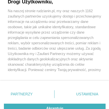
Stańka
Drogi Użytkowniku,
Na naszej stronie rudzianin.pl, my oraz naszych 1162
Wydawca mediów
lokalnych
zaufanych partnerów uzyskujemy dostęp i przechowujemy
informacje na urządzeniu oraz przetwarzamy dane
osobowe, takie jak unikalne identyfikatory, standardowe
informacje wysyłane przez urządzenie czy dane
1 / 23
przeglądania w celu zapewniania spersonalizowanych
reklam, wybór spersonalizowanych treści, pomiar reklam i
2024 10 10 T STANIEK
Nie zapomnij
treści, badanie odbiorców oraz ulepszanie usług. Za zgodą
zapoznać się z:
polityką prywatności
regulamin korzystania z portali
Użytkownika my i Zaufani Partnerzy możemy używać
Kaufhaus 0018
Twoje
miasto
Skontakuj się
z nami
dokładnych danych geolokalizacyjnych oraz aktywnie
Piekary Śląskie
Kontakt
skanować charakterystykę urządzenia do celów
Chorzów
Wydawca
identyfikacji. Ponieważ cenimy Twoją prywatność, prosimy
Tarnowskie Góry
Redakcja
Ruda Śląska
Newsletter
o zgodę na korzystanie z tych technologii poprzez
Świętochłowice
Reklama
kliknięcie „Akceptuję”. Zgoda jest dobrowolna i zawsze
Tychy
możesz ją zmienić/wycofać klikając przycisk ustawień
Bytom
Katowice
prywatności znajdujący się w lewym dolnym rogu strony
REKLAMA
PARTNERZY
USTAWIENIA
Gliwice
. Niektóre rodzaje przetwarzania danych nie wymagają
Zabrze
Zagłębie
zgody użytkownika, ale masz prawo sprzeciwić się
takiemu przetwarzaniu. Preferencje będą miały
Akceptuję