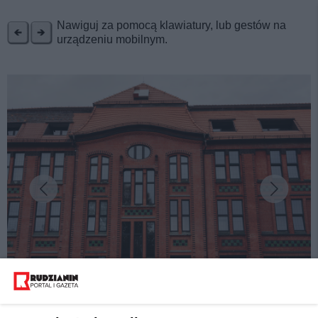
REKLAMA
Nawiguj za pomocą klawiatury, lub gestów na
urządzeniu mobilnym.
fot:
Kaufhaus w Nowym Bytomiu okiem Tymoteusza