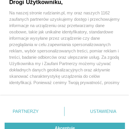
Drogi Użytkowniku,
Na naszej stronie rudzianin.pl, my oraz naszych 1162
Wydawca mediów
lokalnych
zaufanych partnerów uzyskujemy dostęp i przechowujemy
informacje na urządzeniu oraz przetwarzamy dane
osobowe, takie jak unikalne identyfikatory, standardowe
informacje wysyłane przez urządzenie czy dane
przeglądania w celu zapewniania spersonalizowanych
4 / 0
reklam, wybór spersonalizowanych treści, pomiar reklam i
Nie zapomnij
treści, badanie odbiorców oraz ulepszanie usług. Za zgodą
zapoznać się z:
polityką prywatności
regulamin korzystania z portali
Użytkownika my i Zaufani Partnerzy możemy używać
Twoje
miasto
Skontakuj się
z nami
dokładnych danych geolokalizacyjnych oraz aktywnie
Piekary Śląskie
Kontakt
skanować charakterystykę urządzenia do celów
Chorzów
Wydawca
identyfikacji. Ponieważ cenimy Twoją prywatność, prosimy
Tarnowskie Góry
Redakcja
Ruda Śląska
Newsletter
o zgodę na korzystanie z tych technologii poprzez
Świętochłowice
Reklama
kliknięcie „Akceptuję”. Zgoda jest dobrowolna i zawsze
Tychy
możesz ją zmienić/wycofać klikając przycisk ustawień
Bytom
Katowice
prywatności znajdujący się w lewym dolnym rogu strony
REKLAMA
PARTNERZY
USTAWIENIA
Gliwice
. Niektóre rodzaje przetwarzania danych nie wymagają
Zabrze
Zagłębie
zgody użytkownika, ale masz prawo sprzeciwić się
takiemu przetwarzaniu. Preferencje będą miały
Akceptuję