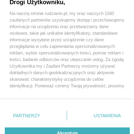
Drogi Użytkowniku,
Na naszej stronie rudzianin.pl, my oraz naszych 1160
Wydawca mediów
lokalnych
zaufanych partnerów uzyskujemy dostęp i przechowujemy
informacje na urządzeniu oraz przetwarzamy dane
osobowe, takie jak unikalne identyfikatory, standardowe
informacje wysyłane przez urządzenie czy dane
przeglądania w celu zapewniania spersonalizowanych
3 / 0
reklam, wybór spersonalizowanych treści, pomiar reklam i
Nie zapomnij
treści, badanie odbiorców oraz ulepszanie usług. Za zgodą
zapoznać się z:
polityką prywatności
regulamin korzystania z portali
Użytkownika my i Zaufani Partnerzy możemy używać
Twoje
miasto
Skontakuj się
z nami
dokładnych danych geolokalizacyjnych oraz aktywnie
Piekary Śląskie
Kontakt
skanować charakterystykę urządzenia do celów
Chorzów
Wydawca
identyfikacji. Ponieważ cenimy Twoją prywatność, prosimy
Tarnowskie Góry
Redakcja
Ruda Śląska
Newsletter
o zgodę na korzystanie z tych technologii poprzez
Świętochłowice
Reklama
kliknięcie „Akceptuję”. Zgoda jest dobrowolna i zawsze
Tychy
możesz ją zmienić/wycofać klikając przycisk ustawień
Bytom
Katowice
prywatności znajdujący się w lewym dolnym rogu strony
REKLAMA
PARTNERZY
USTAWIENIA
Gliwice
. Niektóre rodzaje przetwarzania danych nie wymagają
Zabrze
Zagłębie
zgody użytkownika, ale masz prawo sprzeciwić się
takiemu przetwarzaniu. Preferencje będą miały
Akceptuję