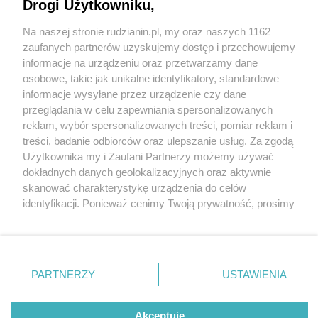
Drogi Użytkowniku,
Na naszej stronie rudzianin.pl, my oraz naszych 1162
Wydawca mediów
lokalnych
zaufanych partnerów uzyskujemy dostęp i przechowujemy
informacje na urządzeniu oraz przetwarzamy dane
osobowe, takie jak unikalne identyfikatory, standardowe
informacje wysyłane przez urządzenie czy dane
przeglądania w celu zapewniania spersonalizowanych
2 / 0
reklam, wybór spersonalizowanych treści, pomiar reklam i
Nie zapomnij
treści, badanie odbiorców oraz ulepszanie usług. Za zgodą
zapoznać się z:
polityką prywatności
regulamin korzystania z portali
Użytkownika my i Zaufani Partnerzy możemy używać
Twoje
miasto
Skontakuj się
z nami
dokładnych danych geolokalizacyjnych oraz aktywnie
Piekary Śląskie
Kontakt
skanować charakterystykę urządzenia do celów
Chorzów
Wydawca
identyfikacji. Ponieważ cenimy Twoją prywatność, prosimy
Tarnowskie Góry
Redakcja
Ruda Śląska
Newsletter
o zgodę na korzystanie z tych technologii poprzez
Świętochłowice
Reklama
kliknięcie „Akceptuję”. Zgoda jest dobrowolna i zawsze
Tychy
możesz ją zmienić/wycofać klikając przycisk ustawień
Bytom
Katowice
prywatności znajdujący się w lewym dolnym rogu strony
REKLAMA
PARTNERZY
USTAWIENIA
Gliwice
. Niektóre rodzaje przetwarzania danych nie wymagają
Zabrze
Zagłębie
zgody użytkownika, ale masz prawo sprzeciwić się
takiemu przetwarzaniu. Preferencje będą miały
Akceptuję