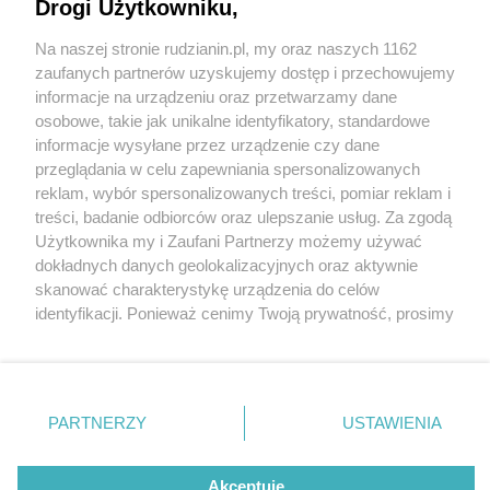
Drogi Użytkowniku,
Na naszej stronie rudzianin.pl, my oraz naszych 1162
Wydawca mediów
lokalnych
zaufanych partnerów uzyskujemy dostęp i przechowujemy
informacje na urządzeniu oraz przetwarzamy dane
osobowe, takie jak unikalne identyfikatory, standardowe
informacje wysyłane przez urządzenie czy dane
przeglądania w celu zapewniania spersonalizowanych
4 / 0
reklam, wybór spersonalizowanych treści, pomiar reklam i
Nie zapomnij
treści, badanie odbiorców oraz ulepszanie usług. Za zgodą
zapoznać się z:
polityką prywatności
regulamin korzystania z portali
Użytkownika my i Zaufani Partnerzy możemy używać
Twoje
miasto
Skontakuj się
z nami
dokładnych danych geolokalizacyjnych oraz aktywnie
Piekary Śląskie
Kontakt
skanować charakterystykę urządzenia do celów
Chorzów
Wydawca
identyfikacji. Ponieważ cenimy Twoją prywatność, prosimy
Tarnowskie Góry
Redakcja
Ruda Śląska
Newsletter
o zgodę na korzystanie z tych technologii poprzez
Świętochłowice
Reklama
kliknięcie „Akceptuję”. Zgoda jest dobrowolna i zawsze
Tychy
możesz ją zmienić/wycofać klikając przycisk ustawień
Bytom
Katowice
prywatności znajdujący się w lewym dolnym rogu strony
REKLAMA
PARTNERZY
USTAWIENIA
Gliwice
. Niektóre rodzaje przetwarzania danych nie wymagają
Zabrze
Zagłębie
zgody użytkownika, ale masz prawo sprzeciwić się
takiemu przetwarzaniu. Preferencje będą miały
Akceptuję