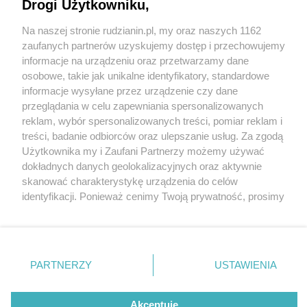
Drogi Użytkowniku,
Na naszej stronie rudzianin.pl, my oraz naszych 1162
Wydawca mediów
lokalnych
zaufanych partnerów uzyskujemy dostęp i przechowujemy
informacje na urządzeniu oraz przetwarzamy dane
osobowe, takie jak unikalne identyfikatory, standardowe
informacje wysyłane przez urządzenie czy dane
przeglądania w celu zapewniania spersonalizowanych
3 / 0
reklam, wybór spersonalizowanych treści, pomiar reklam i
Nie zapomnij
treści, badanie odbiorców oraz ulepszanie usług. Za zgodą
zapoznać się z:
polityką prywatności
regulamin korzystania z portali
Użytkownika my i Zaufani Partnerzy możemy używać
Twoje
miasto
Skontakuj się
z nami
dokładnych danych geolokalizacyjnych oraz aktywnie
Piekary Śląskie
Kontakt
skanować charakterystykę urządzenia do celów
Chorzów
Wydawca
identyfikacji. Ponieważ cenimy Twoją prywatność, prosimy
Tarnowskie Góry
Redakcja
Ruda Śląska
Newsletter
o zgodę na korzystanie z tych technologii poprzez
Świętochłowice
Reklama
kliknięcie „Akceptuję”. Zgoda jest dobrowolna i zawsze
Tychy
możesz ją zmienić/wycofać klikając przycisk ustawień
Bytom
Katowice
prywatności znajdujący się w lewym dolnym rogu strony
REKLAMA
PARTNERZY
USTAWIENIA
Gliwice
. Niektóre rodzaje przetwarzania danych nie wymagają
Zabrze
Zagłębie
zgody użytkownika, ale masz prawo sprzeciwić się
takiemu przetwarzaniu. Preferencje będą miały
Akceptuję