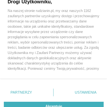
Drogi Użytkowniku,
Na naszej stronie rudzianin.pl, my oraz naszych 1162
Wydawca mediów
lokalnych
zaufanych partnerów uzyskujemy dostęp i przechowujemy
informacje na urządzeniu oraz przetwarzamy dane
osobowe, takie jak unikalne identyfikatory, standardowe
informacje wysyłane przez urządzenie czy dane
przeglądania w celu zapewniania spersonalizowanych
3 / 0
reklam, wybór spersonalizowanych treści, pomiar reklam i
Nie zapomnij
treści, badanie odbiorców oraz ulepszanie usług. Za zgodą
zapoznać się z:
polityką prywatności
regulamin korzystania z portali
Użytkownika my i Zaufani Partnerzy możemy używać
Twoje
miasto
Skontakuj się
z nami
dokładnych danych geolokalizacyjnych oraz aktywnie
Piekary Śląskie
Kontakt
skanować charakterystykę urządzenia do celów
Chorzów
Wydawca
identyfikacji. Ponieważ cenimy Twoją prywatność, prosimy
Tarnowskie Góry
Redakcja
Ruda Śląska
Newsletter
o zgodę na korzystanie z tych technologii poprzez
Świętochłowice
Reklama
kliknięcie „Akceptuję”. Zgoda jest dobrowolna i zawsze
Tychy
możesz ją zmienić/wycofać klikając przycisk ustawień
Bytom
Katowice
prywatności znajdujący się w lewym dolnym rogu strony
REKLAMA
PARTNERZY
USTAWIENIA
Gliwice
. Niektóre rodzaje przetwarzania danych nie wymagają
Zabrze
Zagłębie
zgody użytkownika, ale masz prawo sprzeciwić się
takiemu przetwarzaniu. Preferencje będą miały
Akceptuję