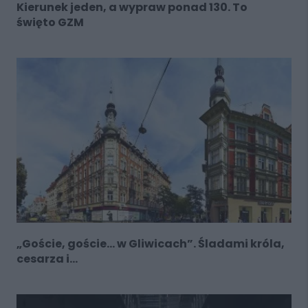
Kierunek jeden, a wypraw ponad 130. To
święto GZM
„Goście, goście… w Gliwicach”. Śladami króla,
cesarza i...