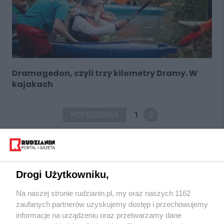
Dramagedon, czyli trzy kilometry Dramy. W
kajakach
POPRZEDNIA
1
2
Drogi Użytkowniku,
Na naszej stronie rudzianin.pl, my oraz naszych 1162
Wydawca mediów
lokalnych
zaufanych partnerów uzyskujemy dostęp i przechowujemy
informacje na urządzeniu oraz przetwarzamy dane