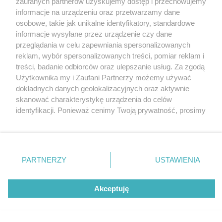
zaufanych partnerów uzyskujemy dostęp i przechowujemy
przebojów
Katowice
informacje na urządzeniu oraz przetwarzamy dane
Gliwice
Zabrze
osobowe, takie jak unikalne identyfikatory, standardowe
Zagłębie
informacje wysyłane przez urządzenie czy dane
przeglądania w celu zapewniania spersonalizowanych
6 / 6
reklam, wybór spersonalizowanych treści, pomiar reklam i
Karuzela gna 6
treści, badanie odbiorców oraz ulepszanie usług. Za zgodą
Użytkownika my i Zaufani Partnerzy możemy używać
dokładnych danych geolokalizacyjnych oraz aktywnie
skanować charakterystykę urządzenia do celów
Wróć do artykułu:
"Karuzela gna" – Koncert pełen znanych polskich
identyfikacji. Ponieważ cenimy Twoją prywatność, prosimy
przebojów
o zgodę na korzystanie z tych technologii poprzez
kliknięcie „Akceptuję”. Zgoda jest dobrowolna i zawsze
możesz ją zmienić/wycofać klikając przycisk ustawień
prywatności znajdujący się w lewym dolnym rogu strony
REKLAMA
PARTNERZY
USTAWIENIA
. Niektóre rodzaje przetwarzania danych nie wymagają
zgody użytkownika, ale masz prawo sprzeciwić się
takiemu przetwarzaniu. Preferencje będą miały
Akceptuję
zastosowania tylko na tej witrynie.
Zapoznaj się z poniższymi informacjami, abyś mógł