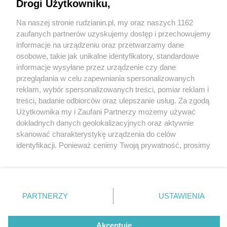
Drogi Użytkowniku,
Na naszej stronie rudzianin.pl, my oraz naszych 1162
Wydawca mediów
lokalnych
zaufanych partnerów uzyskujemy dostęp i przechowujemy
informacje na urządzeniu oraz przetwarzamy dane
osobowe, takie jak unikalne identyfikatory, standardowe
informacje wysyłane przez urządzenie czy dane
przeglądania w celu zapewniania spersonalizowanych
5 / 0
reklam, wybór spersonalizowanych treści, pomiar reklam i
Nie zapomnij
treści, badanie odbiorców oraz ulepszanie usług. Za zgodą
zapoznać się z:
polityką prywatności
regulamin korzystania z portali
Użytkownika my i Zaufani Partnerzy możemy używać
Twoje
miasto
Skontakuj się
z nami
dokładnych danych geolokalizacyjnych oraz aktywnie
Piekary Śląskie
Kontakt
skanować charakterystykę urządzenia do celów
Chorzów
Wydawca
identyfikacji. Ponieważ cenimy Twoją prywatność, prosimy
Tarnowskie Góry
Redakcja
Ruda Śląska
Newsletter
o zgodę na korzystanie z tych technologii poprzez
Świętochłowice
Reklama
kliknięcie „Akceptuję”. Zgoda jest dobrowolna i zawsze
Tychy
możesz ją zmienić/wycofać klikając przycisk ustawień
Bytom
Katowice
prywatności znajdujący się w lewym dolnym rogu strony
REKLAMA
PARTNERZY
USTAWIENIA
Gliwice
. Niektóre rodzaje przetwarzania danych nie wymagają
Zabrze
Zagłębie
zgody użytkownika, ale masz prawo sprzeciwić się
takiemu przetwarzaniu. Preferencje będą miały
Akceptuję