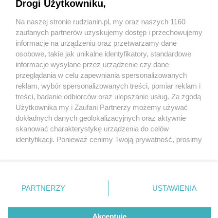
Drogi Użytkowniku,
Na naszej stronie rudzianin.pl, my oraz naszych 1160
Wydawca mediów
lokalnych
zaufanych partnerów uzyskujemy dostęp i przechowujemy
informacje na urządzeniu oraz przetwarzamy dane
osobowe, takie jak unikalne identyfikatory, standardowe
informacje wysyłane przez urządzenie czy dane
przeglądania w celu zapewniania spersonalizowanych
5 / 0
reklam, wybór spersonalizowanych treści, pomiar reklam i
Nie zapomnij
treści, badanie odbiorców oraz ulepszanie usług. Za zgodą
zapoznać się z:
polityką prywatności
regulamin korzystania z portali
Użytkownika my i Zaufani Partnerzy możemy używać
Twoje
miasto
Skontakuj się
z nami
dokładnych danych geolokalizacyjnych oraz aktywnie
Piekary Śląskie
Kontakt
skanować charakterystykę urządzenia do celów
Chorzów
Wydawca
identyfikacji. Ponieważ cenimy Twoją prywatność, prosimy
Tarnowskie Góry
Redakcja
Ruda Śląska
Newsletter
o zgodę na korzystanie z tych technologii poprzez
Świętochłowice
Reklama
kliknięcie „Akceptuję”. Zgoda jest dobrowolna i zawsze
Tychy
możesz ją zmienić/wycofać klikając przycisk ustawień
Bytom
Katowice
prywatności znajdujący się w lewym dolnym rogu strony
REKLAMA
PARTNERZY
USTAWIENIA
Gliwice
. Niektóre rodzaje przetwarzania danych nie wymagają
Zabrze
Zagłębie
zgody użytkownika, ale masz prawo sprzeciwić się
takiemu przetwarzaniu. Preferencje będą miały
Akceptuję