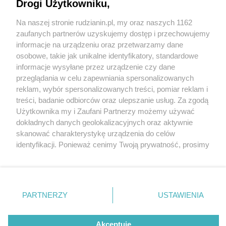
Drogi Użytkowniku,
Na naszej stronie rudzianin.pl, my oraz naszych 1162
Wydawca mediów
lokalnych
zaufanych partnerów uzyskujemy dostęp i przechowujemy
informacje na urządzeniu oraz przetwarzamy dane
osobowe, takie jak unikalne identyfikatory, standardowe
informacje wysyłane przez urządzenie czy dane
przeglądania w celu zapewniania spersonalizowanych
3 / 0
reklam, wybór spersonalizowanych treści, pomiar reklam i
Nie zapomnij
treści, badanie odbiorców oraz ulepszanie usług. Za zgodą
zapoznać się z:
polityką prywatności
regulamin korzystania z portali
Użytkownika my i Zaufani Partnerzy możemy używać
Twoje
miasto
Skontakuj się
z nami
dokładnych danych geolokalizacyjnych oraz aktywnie
Piekary Śląskie
Kontakt
skanować charakterystykę urządzenia do celów
Chorzów
Wydawca
identyfikacji. Ponieważ cenimy Twoją prywatność, prosimy
Tarnowskie Góry
Redakcja
Ruda Śląska
Newsletter
o zgodę na korzystanie z tych technologii poprzez
Świętochłowice
Reklama
kliknięcie „Akceptuję”. Zgoda jest dobrowolna i zawsze
Tychy
możesz ją zmienić/wycofać klikając przycisk ustawień
Bytom
Katowice
prywatności znajdujący się w lewym dolnym rogu strony
REKLAMA
PARTNERZY
USTAWIENIA
Gliwice
. Niektóre rodzaje przetwarzania danych nie wymagają
Zabrze
Zagłębie
zgody użytkownika, ale masz prawo sprzeciwić się
takiemu przetwarzaniu. Preferencje będą miały
Akceptuję