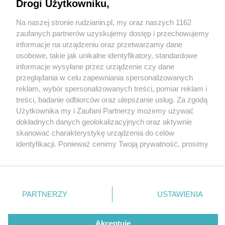
Party! To będzie najbardziej egzotyczna noc tego
Drogi Użytkowniku,
lata!
Na naszej stronie rudzianin.pl, my oraz naszych 1162
Wydawca mediów
lokalnych
zaufanych partnerów uzyskujemy dostęp i przechowujemy
informacje na urządzeniu oraz przetwarzamy dane
osobowe, takie jak unikalne identyfikatory, standardowe
informacje wysyłane przez urządzenie czy dane
przeglądania w celu zapewniania spersonalizowanych
4 / 6
reklam, wybór spersonalizowanych treści, pomiar reklam i
Nie zapomnij
treści, badanie odbiorców oraz ulepszanie usług. Za zgodą
zapoznać się z:
polityką prywatności
regulamin korzystania z portali
5
Użytkownika my i Zaufani Partnerzy możemy używać
Twoje
miasto
Skontakuj się
z nami
dokładnych danych geolokalizacyjnych oraz aktywnie
Piekary Śląskie
Kontakt
skanować charakterystykę urządzenia do celów
Chorzów
Wydawca
identyfikacji. Ponieważ cenimy Twoją prywatność, prosimy
Tarnowskie Góry
Redakcja
Ruda Śląska
Newsletter
o zgodę na korzystanie z tych technologii poprzez
Świętochłowice
Reklama
kliknięcie „Akceptuję”. Zgoda jest dobrowolna i zawsze
Tychy
możesz ją zmienić/wycofać klikając przycisk ustawień
Bytom
Katowice
prywatności znajdujący się w lewym dolnym rogu strony
REKLAMA
PARTNERZY
USTAWIENIA
Gliwice
. Niektóre rodzaje przetwarzania danych nie wymagają
Zabrze
Zagłębie
zgody użytkownika, ale masz prawo sprzeciwić się
takiemu przetwarzaniu. Preferencje będą miały
Akceptuję