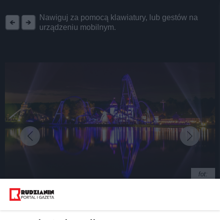
REKLAMA
Nawiguj za pomocą klawiatury, lub gestów na
urządzeniu mobilnym.
fot:
Już 5 lipca Legendia At Night - Exotic Summer