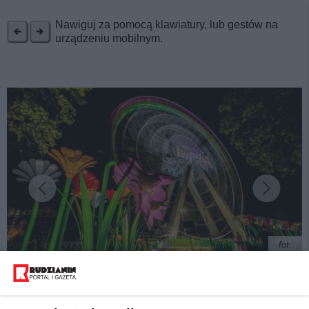
REKLAMA
Nawiguj za pomocą klawiatury, lub gestów na
urządzeniu mobilnym.
fot:
Już 20 lipca Legendia At Night - Magic Beats