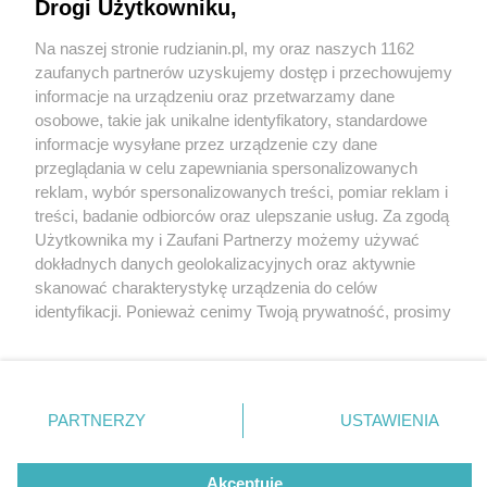
Party! To będzie najpiękniejsza noc tego lata!
Drogi Użytkowniku,
Na naszej stronie rudzianin.pl, my oraz naszych 1162
Wydawca mediów
lokalnych
zaufanych partnerów uzyskujemy dostęp i przechowujemy
informacje na urządzeniu oraz przetwarzamy dane
osobowe, takie jak unikalne identyfikatory, standardowe
informacje wysyłane przez urządzenie czy dane
przeglądania w celu zapewniania spersonalizowanych
1 / 6
reklam, wybór spersonalizowanych treści, pomiar reklam i
Nie zapomnij
treści, badanie odbiorców oraz ulepszanie usług. Za zgodą
Zdjecie glowne
zapoznać się z:
polityką prywatności
regulamin korzystania z portali
Użytkownika my i Zaufani Partnerzy możemy używać
Twoje
miasto
Skontakuj się
z nami
dokładnych danych geolokalizacyjnych oraz aktywnie
Piekary Śląskie
Kontakt
skanować charakterystykę urządzenia do celów
Chorzów
Wydawca
identyfikacji. Ponieważ cenimy Twoją prywatność, prosimy
Tarnowskie Góry
Redakcja
Ruda Śląska
Newsletter
o zgodę na korzystanie z tych technologii poprzez
Świętochłowice
Reklama
kliknięcie „Akceptuję”. Zgoda jest dobrowolna i zawsze
Tychy
możesz ją zmienić/wycofać klikając przycisk ustawień
Bytom
Katowice
prywatności znajdujący się w lewym dolnym rogu strony
REKLAMA
PARTNERZY
USTAWIENIA
Gliwice
. Niektóre rodzaje przetwarzania danych nie wymagają
Zabrze
Zagłębie
zgody użytkownika, ale masz prawo sprzeciwić się
takiemu przetwarzaniu. Preferencje będą miały
Akceptuję