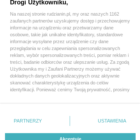
Drogi Użytkowniku,
Na naszej stronie rudzianin.pl, my oraz naszych 1162
Wydawca mediów
lokalnych
zaufanych partnerów uzyskujemy dostęp i przechowujemy
informacje na urządzeniu oraz przetwarzamy dane
osobowe, takie jak unikalne identyfikatory, standardowe
informacje wysyłane przez urządzenie czy dane
przeglądania w celu zapewniania spersonalizowanych
4 / 0
reklam, wybór spersonalizowanych treści, pomiar reklam i
Nie zapomnij
treści, badanie odbiorców oraz ulepszanie usług. Za zgodą
zapoznać się z:
polityką prywatności
regulamin korzystania z portali
Użytkownika my i Zaufani Partnerzy możemy używać
Twoje
miasto
Skontakuj się
z nami
dokładnych danych geolokalizacyjnych oraz aktywnie
Piekary Śląskie
Kontakt
skanować charakterystykę urządzenia do celów
Chorzów
Wydawca
identyfikacji. Ponieważ cenimy Twoją prywatność, prosimy
Tarnowskie Góry
Redakcja
Ruda Śląska
Newsletter
o zgodę na korzystanie z tych technologii poprzez
Świętochłowice
Reklama
kliknięcie „Akceptuję”. Zgoda jest dobrowolna i zawsze
Tychy
możesz ją zmienić/wycofać klikając przycisk ustawień
Bytom
Katowice
prywatności znajdujący się w lewym dolnym rogu strony
REKLAMA
PARTNERZY
USTAWIENIA
Gliwice
. Niektóre rodzaje przetwarzania danych nie wymagają
Zabrze
Zagłębie
zgody użytkownika, ale masz prawo sprzeciwić się
takiemu przetwarzaniu. Preferencje będą miały
Akceptuję