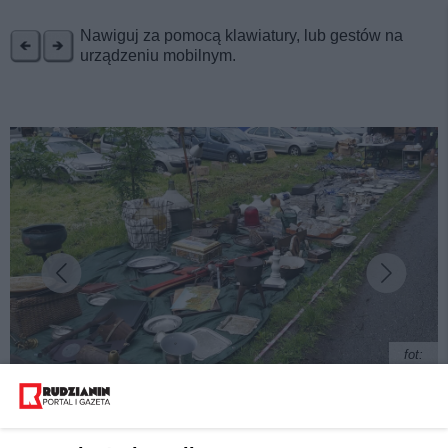
REKLAMA
Nawiguj za pomocą klawiatury, lub gestów na
urządzeniu mobilnym.
fot:
Jeszcze większy niż giełda staroci na Wirku. Trwa