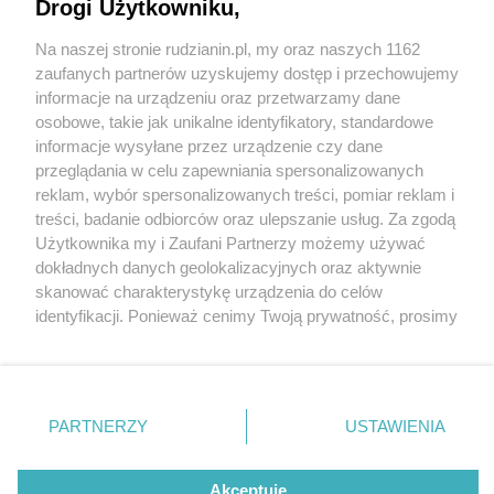
Bytomski Jarmark Staroci
Drogi Użytkowniku,
Na naszej stronie rudzianin.pl, my oraz naszych 1162
Wydawca mediów
lokalnych
zaufanych partnerów uzyskujemy dostęp i przechowujemy
informacje na urządzeniu oraz przetwarzamy dane
osobowe, takie jak unikalne identyfikatory, standardowe
informacje wysyłane przez urządzenie czy dane
przeglądania w celu zapewniania spersonalizowanych
1 / 13
reklam, wybór spersonalizowanych treści, pomiar reklam i
Nie zapomnij
treści, badanie odbiorców oraz ulepszanie usług. Za zgodą
Targ staroci w bytomiu 08
zapoznać się z:
polityką prywatności
regulamin korzystania z portali
Użytkownika my i Zaufani Partnerzy możemy używać
Twoje
miasto
Skontakuj się
z nami
dokładnych danych geolokalizacyjnych oraz aktywnie
Piekary Śląskie
Kontakt
skanować charakterystykę urządzenia do celów
Chorzów
Wydawca
identyfikacji. Ponieważ cenimy Twoją prywatność, prosimy
Tarnowskie Góry
Redakcja
Ruda Śląska
Newsletter
o zgodę na korzystanie z tych technologii poprzez
Świętochłowice
Reklama
kliknięcie „Akceptuję”. Zgoda jest dobrowolna i zawsze
Tychy
możesz ją zmienić/wycofać klikając przycisk ustawień
Bytom
Katowice
prywatności znajdujący się w lewym dolnym rogu strony
REKLAMA
PARTNERZY
USTAWIENIA
Gliwice
. Niektóre rodzaje przetwarzania danych nie wymagają
Zabrze
Zagłębie
zgody użytkownika, ale masz prawo sprzeciwić się
takiemu przetwarzaniu. Preferencje będą miały
Akceptuję