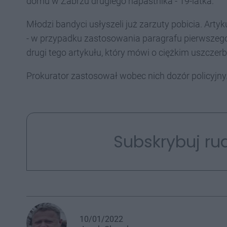
domu w Zabrzu drugiego napastnika - 19-latka.
Młodzi bandyci usłyszeli już zarzuty pobicia. Art
- w przypadku zastosowania paragrafu pierwszego -
drugi tego artykułu, który mówi o ciężkim uszczerb
Prokurator zastosował wobec nich dozór policyjny.
Subskrybuj rud
10/01/2022