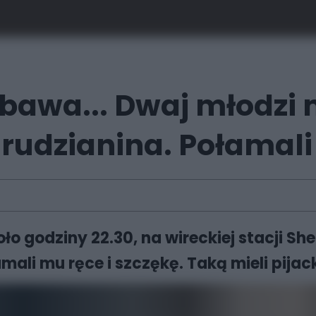
zabawa... Dwaj młodzi
rudzianina. Połamali
ło godziny 22.30, na wireckiej stacji She
amali mu ręce i szczękę. Taką mieli pijack