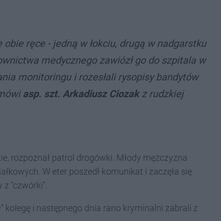
 obie ręce - jedną w łokciu, drugą w nadgarstku
ownictwa medycznego zawiózł go do szpitala w
rania monitoringu i rozesłali rysopisy bandytów
 mówi
asp. szt. Arkadiusz Ciozak
z rudzkiej
uzie, rozpoznał patrol drogówki. Młody mężczyzna
iałkowych. W eter poszedł komunikat i zaczęła się
 z "czwórki".
" kolegę i następnego dnia rano kryminalni zabrali z