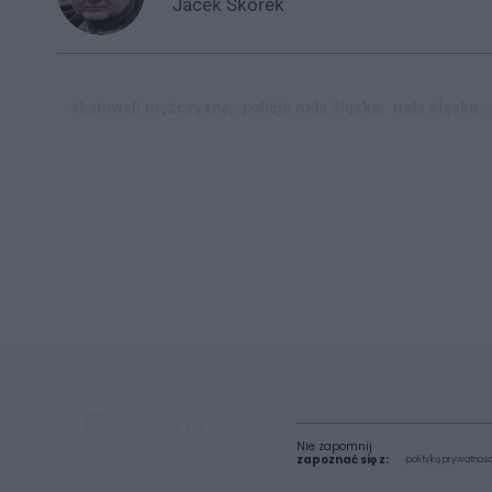
Jacek
Skorek
skatowali mężczyznę,
policja ruda śląska,
ruda śląska,
Nie zapomnij
zapoznać się z:
polityką prywatnośc