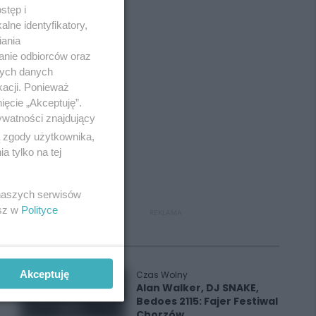
stęp i
lne identyfikatory,
iania
anie odbiorców oraz
nych danych
kacji. Ponieważ
ięcie „Akceptuję”.
ywatności znajdujący
ą zgody użytkownika,
 tylko na tej
 naszych serwisów
esz w
Polityce
REKLAMA
Polecane
Akceptuję
Czas Wolny
Alan Walker, DJ SNAKE,
Bedoes 2115: Fajer Festiwal
Chorzów