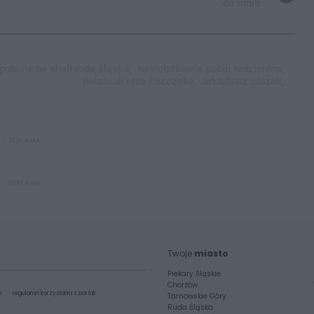
do mnie
pobicie na shell ruda śląska,
nastolatkowie pobili rudzianina,
połamali ręce i szczękę,
arkadiusz ciozak,
REKLAMA
REKLAMA
Twoje
miasto
Piekary Śląskie
Chorzów
i
regulamin korzystania z portali
Tarnowskie Góry
Ruda Śląska