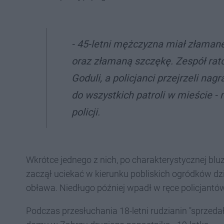
- 45-letni mężczyzna miał złamane
oraz złamaną szczękę. Zespół rat
Goduli, a policjanci przejrzeli nag
do wszystkich patroli w mieście -
policji.
Wkrótce jednego z nich, po charakterystycznej bl
zaczął uciekać w kierunku pobliskich ogródków dz
obława. Niedługo później wpadł w ręce policjantów
Podczas przesłuchania 18-letni rudzianin "sprzedał