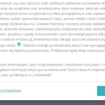
zianin.pl, my oraz naszych 1162 zaufanych partnerów uzyskujemy do
cje na urządzeniu oraz przetwarzamy dane osobowe, takie jak unika
je wysyłane przez urządzenie czy dane przeglądania w celu zapewn
klam, wybór spersonalizowanych treści, pomiar reklam i treści, bad
 zgodą Użytkownika my i Zaufani Partnerzy możemy używać dokład
az aktywnie skanować charakterystykę urządzenia do celów identyfi
ść, prosimy o zgodę na korzystanie z tych technologii poprzez klikn
a i zawsze możesz ją zmienić/wycofać klikając przycisk ustawień pr
ogu strony
. Niektóre rodzaje przetwarzania danych nie wymagaj
iwić się takiemu przetwarzaniu. Preferencje będą miały zastosowania
szymi informacjami, abyś mógł świadomie i komfortowo korzystać z
gółowe informacje dotyczące przetwarzania Twoich danych znajdzi
ącego chodnikiem, nietrzeźwego mężczyznę. Wtedy dwóm
s
oraz po kliknięciu w „Ustawienia”.
agresja. Po pierwszych ciosach napadnięty próbował
sterplatte. Ale z młodymi, wysportowanymi
i zaczęli katować. Wreszcie, kiedy mężczyzna
USTAWIENIA
cji, którzy widzieli sceny na ekranach monitoringu,