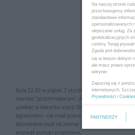
Na naszej stronie rud
przechowujemy informa
standardowe informac
spersonalizowanych re
ulepszanie usług. Za
geolokalizacyjnych or
cenimy Twoją prywatno
Zgoda jest dobrowoln
się w lewym dolnym r
ale masz prawo sprzec
witrynie.
Zapoznaj się z poniż
internetowych. Szcze
Była 22.30 w piątek, 7 stycznia, kiedy mijali id
Prywatności
i
Cookie
również "podchmielonym" chłopakom włączyła się 
uciekać w kierunku stacji Shell przy Obrońców We
agresorami - nie miał szans. Dopadli go na stacji 
PARTNERZY
bezwładnie padł na ziemię - uciekli. Pracownicy sta
wezwali policję i pogotowie.