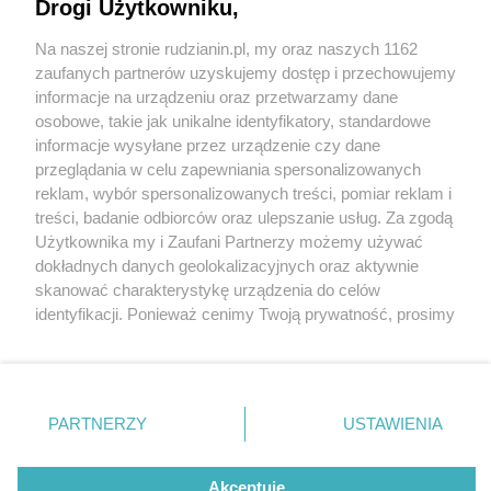
Drogi Użytkowniku,
Na naszej stronie rudzianin.pl, my oraz naszych 1162
Wydawca mediów
lokalnych
zaufanych partnerów uzyskujemy dostęp i przechowujemy
informacje na urządzeniu oraz przetwarzamy dane
osobowe, takie jak unikalne identyfikatory, standardowe
informacje wysyłane przez urządzenie czy dane
przeglądania w celu zapewniania spersonalizowanych
6 / 0
reklam, wybór spersonalizowanych treści, pomiar reklam i
Nie zapomnij
treści, badanie odbiorców oraz ulepszanie usług. Za zgodą
zapoznać się z:
polityką prywatności
regulamin korzystania z portali
Użytkownika my i Zaufani Partnerzy możemy używać
Twoje
miasto
Skontakuj się
z nami
dokładnych danych geolokalizacyjnych oraz aktywnie
Piekary Śląskie
Kontakt
skanować charakterystykę urządzenia do celów
Chorzów
Wydawca
identyfikacji. Ponieważ cenimy Twoją prywatność, prosimy
Tarnowskie Góry
Redakcja
Ruda Śląska
Newsletter
o zgodę na korzystanie z tych technologii poprzez
Świętochłowice
Reklama
kliknięcie „Akceptuję”. Zgoda jest dobrowolna i zawsze
Tychy
możesz ją zmienić/wycofać klikając przycisk ustawień
Bytom
Katowice
prywatności znajdujący się w lewym dolnym rogu strony
REKLAMA
PARTNERZY
USTAWIENIA
Gliwice
. Niektóre rodzaje przetwarzania danych nie wymagają
Zabrze
Zagłębie
zgody użytkownika, ale masz prawo sprzeciwić się
takiemu przetwarzaniu. Preferencje będą miały
Akceptuję