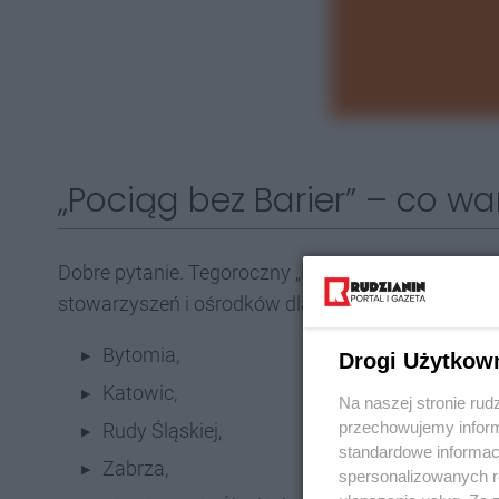
„Pociąg bez Barier” – co wa
Dobre pytanie. Tegoroczny „Pociąg bez Barier” pr
stowarzyszeń i ośrodków dla osób z niepełnosprawn
Bytomia,
Drogi Użytkow
Katowic,
Na naszej stronie rud
przechowujemy informa
Rudy Śląskiej,
standardowe informac
Zabrza,
spersonalizowanych re