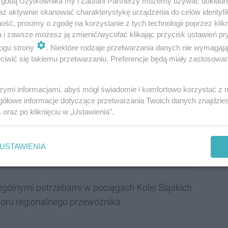
 zgodą Użytkownika my i Zaufani Partnerzy możemy używać dokład
az aktywnie skanować charakterystykę urządzenia do celów identyfi
ść, prosimy o zgodę na korzystanie z tych technologii poprzez klikn
a i zawsze możesz ją zmienić/wycofać klikając przycisk ustawień pr
rwca br.
z Gliwic o godzinie
9:37
i dotrze do stacji
ogu strony
. Niektóre rodzaje przetwarzania danych nie wymagaj
„Pociągu bez Barier”? Oczywiście koncert „Dzieci
iwić się takiemu przetwarzaniu. Preferencje będą miały zastosowania
w ustrońskim amfiteatrze na scenie zaprezentują się
nościami.
szymi informacjami, abyś mógł świadomie i komfortowo korzystać z
gółowe informacje dotyczące przetwarzania Twoich danych znajdzi
ei Śląskich jest elementem misji promowania
s
oraz po kliknięciu w „Ustawienia”.
a wszystkich.
USTAWIENIA
i empatia pracowników
ególnymi potrzebami w pociągach Kolei Śląskich
aboru regionalnego przewoźnika.