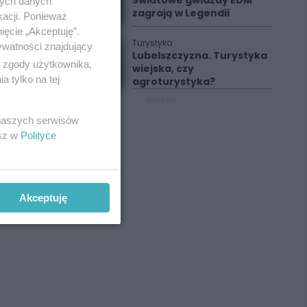
Światowe gwiazdy EDM
nych danych
zagrają w Legendii
kacji. Ponieważ
ięcie „Akceptuję”.
Turystyka
ywatności znajdujący
Lubelszczyzna. Turystyka
ą zgody użytkownika,
wiejska, czy
 tylko na tej
agroturystyka?
REKLAMA
 naszych serwisów
esz w
Polityce
Akceptuję