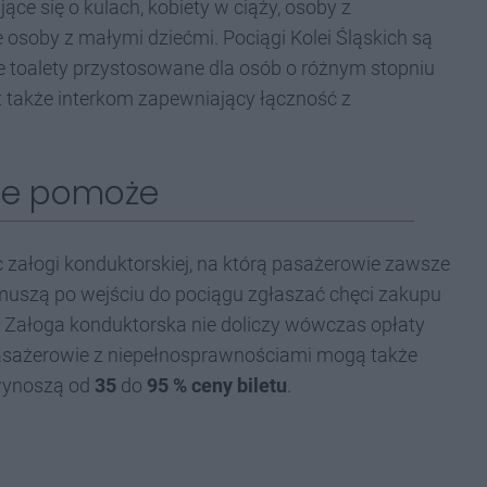
ące się o kulach, kobiety w ciąży, osoby z
 osoby z małymi dziećmi. Pociągi Kolei Śląskich są
 toalety przystosowane dla osób o różnym stopniu
t także interkom zapewniający łączność z
ze pomoże
 załogi konduktorskiej, na którą pasażerowie zawsze
muszą po wejściu do pociągu zgłaszać chęci zakupu
i. Załoga konduktorska nie doliczy wówczas opłaty
pasażerowie z niepełnosprawnościami mogą także
 wynoszą od
35
do
95 % ceny biletu
.