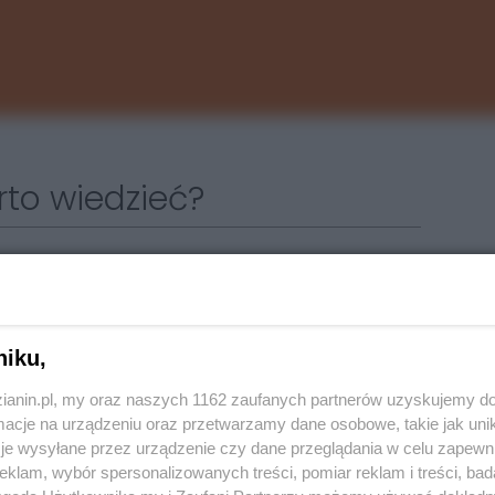
rto wiedzieć?
zewiezie 140 pasażerów wraz z opiekunami ze szkół,
ościami, które działają na terenie:
niku,
zianin.pl, my oraz naszych 1162 zaufanych partnerów uzyskujemy do
cje na urządzeniu oraz przetwarzamy dane osobowe, takie jak unika
je wysyłane przez urządzenie czy dane przeglądania w celu zapewn
klam, wybór spersonalizowanych treści, pomiar reklam i treści, bad