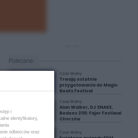
REKLAMA
Polecane
Czas Wolny
Trwają ostatnie
przygotowania do Magic
Beats Festival
Czas Wolny
Alan Walker, DJ SNAKE,
stęp i
Bedoes 2115: Fajer Festiwal
lne identyfikatory,
Chorzów
iania
anie odbiorców oraz
Czas Wolny