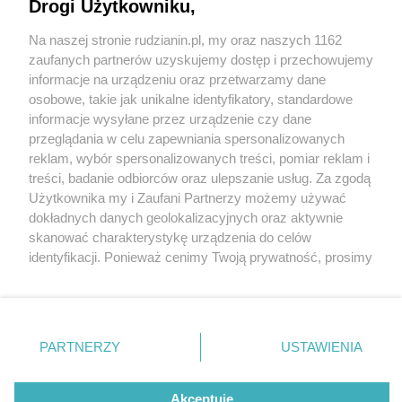
Drogi Użytkowniku,
Na naszej stronie rudzianin.pl, my oraz naszych 1162
Wydawca mediów
lokalnych
zaufanych partnerów uzyskujemy dostęp i przechowujemy
informacje na urządzeniu oraz przetwarzamy dane
osobowe, takie jak unikalne identyfikatory, standardowe
informacje wysyłane przez urządzenie czy dane
przeglądania w celu zapewniania spersonalizowanych
7 / 0
reklam, wybór spersonalizowanych treści, pomiar reklam i
Nie zapomnij
treści, badanie odbiorców oraz ulepszanie usług. Za zgodą
zapoznać się z:
polityką prywatności
regulamin korzystania z portali
Użytkownika my i Zaufani Partnerzy możemy używać
Twoje
miasto
Skontakuj się
z nami
dokładnych danych geolokalizacyjnych oraz aktywnie
Piekary Śląskie
Kontakt
skanować charakterystykę urządzenia do celów
Chorzów
Wydawca
identyfikacji. Ponieważ cenimy Twoją prywatność, prosimy
Tarnowskie Góry
Redakcja
Ruda Śląska
Newsletter
o zgodę na korzystanie z tych technologii poprzez
Świętochłowice
Reklama
kliknięcie „Akceptuję”. Zgoda jest dobrowolna i zawsze
Tychy
możesz ją zmienić/wycofać klikając przycisk ustawień
Bytom
Katowice
prywatności znajdujący się w lewym dolnym rogu strony
REKLAMA
PARTNERZY
USTAWIENIA
Gliwice
. Niektóre rodzaje przetwarzania danych nie wymagają
Zabrze
Zagłębie
zgody użytkownika, ale masz prawo sprzeciwić się
takiemu przetwarzaniu. Preferencje będą miały
Akceptuję