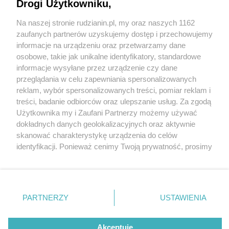
Drogi Użytkowniku,
Na naszej stronie rudzianin.pl, my oraz naszych 1162
Wydawca mediów
lokalnych
zaufanych partnerów uzyskujemy dostęp i przechowujemy
informacje na urządzeniu oraz przetwarzamy dane
osobowe, takie jak unikalne identyfikatory, standardowe
informacje wysyłane przez urządzenie czy dane
przeglądania w celu zapewniania spersonalizowanych
reklam, wybór spersonalizowanych treści, pomiar reklam i
Nie zapomnij
treści, badanie odbiorców oraz ulepszanie usług. Za zgodą
zapoznać się z:
polityką prywatności
regulamin korzystania z portali
Użytkownika my i Zaufani Partnerzy możemy używać
Twoje
miasto
Skontakuj się
z nami
dokładnych danych geolokalizacyjnych oraz aktywnie
Piekary Śląskie
Kontakt
skanować charakterystykę urządzenia do celów
Chorzów
Wydawca
identyfikacji. Ponieważ cenimy Twoją prywatność, prosimy
Tarnowskie Góry
Redakcja
Ruda Śląska
Newsletter
o zgodę na korzystanie z tych technologii poprzez
Świętochłowice
Reklama
kliknięcie „Akceptuję”. Zgoda jest dobrowolna i zawsze
Tychy
fot: Rafał Wypior
możesz ją zmienić/wycofać klikając przycisk ustawień
Bytom
Katowice
prywatności znajdujący się w lewym dolnym rogu strony
PARTNERZY
USTAWIENIA
Gliwice
Inwestycja na miarę naszych możliwości. Coś nie
. Niektóre rodzaje przetwarzania danych nie wymagają
Zabrze
wyszło przed dworcem w Rudzie Śląskiej Chebziu
Zagłębie
zgody użytkownika, ale masz prawo sprzeciwić się
takiemu przetwarzaniu. Preferencje będą miały
Akceptuję