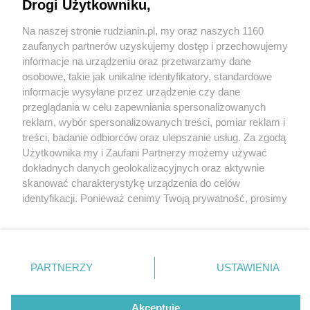
Drogi Użytkowniku,
Na naszej stronie rudzianin.pl, my oraz naszych 1160
Wydawca mediów
lokalnych
zaufanych partnerów uzyskujemy dostęp i przechowujemy
informacje na urządzeniu oraz przetwarzamy dane
osobowe, takie jak unikalne identyfikatory, standardowe
informacje wysyłane przez urządzenie czy dane
przeglądania w celu zapewniania spersonalizowanych
5 / 0
reklam, wybór spersonalizowanych treści, pomiar reklam i
Nie zapomnij
treści, badanie odbiorców oraz ulepszanie usług. Za zgodą
zapoznać się z:
polityką prywatności
regulamin korzystania z portali
Użytkownika my i Zaufani Partnerzy możemy używać
Twoje
miasto
Skontakuj się
z nami
dokładnych danych geolokalizacyjnych oraz aktywnie
Piekary Śląskie
Kontakt
skanować charakterystykę urządzenia do celów
Chorzów
Wydawca
identyfikacji. Ponieważ cenimy Twoją prywatność, prosimy
Tarnowskie Góry
Redakcja
Ruda Śląska
Newsletter
o zgodę na korzystanie z tych technologii poprzez
Świętochłowice
Reklama
kliknięcie „Akceptuję”. Zgoda jest dobrowolna i zawsze
Tychy
możesz ją zmienić/wycofać klikając przycisk ustawień
Bytom
Katowice
prywatności znajdujący się w lewym dolnym rogu strony
REKLAMA
PARTNERZY
USTAWIENIA
Gliwice
. Niektóre rodzaje przetwarzania danych nie wymagają
Zabrze
Zagłębie
zgody użytkownika, ale masz prawo sprzeciwić się
takiemu przetwarzaniu. Preferencje będą miały
Akceptuję