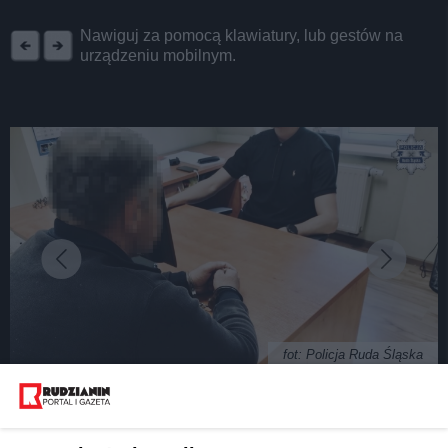
REKLAMA
Nawiguj za pomocą klawiatury, lub gestów na
urządzeniu mobilnym.
fot: Policja Ruda Śląska
Gruzin z promilami wjechał w ogrodzenie na