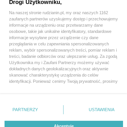
Orzegowskiej w Rudzie Śląskiej
Drogi Użytkowniku,
Na naszej stronie rudzianin.pl, my oraz naszych 1162
Wydawca mediów
lokalnych
zaufanych partnerów uzyskujemy dostęp i przechowujemy
informacje na urządzeniu oraz przetwarzamy dane
osobowe, takie jak unikalne identyfikatory, standardowe
2 / 2
informacje wysyłane przez urządzenie czy dane
przeglądania w celu zapewniania spersonalizowanych
Gruzin promile
reklam, wybór spersonalizowanych treści, pomiar reklam i
Nie zapomnij
treści, badanie odbiorców oraz ulepszanie usług. Za zgodą
zapoznać się z:
polityką prywatności
regulamin korzystania z portali
Użytkownika my i Zaufani Partnerzy możemy używać
Twoje
miasto
Skontakuj się
z nami
Wróć do artykułu:
dokładnych danych geolokalizacyjnych oraz aktywnie
Gruzin z promilami wjechał w ogrodzenie na
Piekary Śląskie
Kontakt
skanować charakterystykę urządzenia do celów
Orzegowskiej w Rudzie Śląskiej
Chorzów
Wydawca
identyfikacji. Ponieważ cenimy Twoją prywatność, prosimy
Tarnowskie Góry
Redakcja
Ruda Śląska
Newsletter
o zgodę na korzystanie z tych technologii poprzez
Świętochłowice
Reklama
kliknięcie „Akceptuję”. Zgoda jest dobrowolna i zawsze
Tychy
możesz ją zmienić/wycofać klikając przycisk ustawień
Bytom
Katowice
prywatności znajdujący się w lewym dolnym rogu strony
REKLAMA
PARTNERZY
USTAWIENIA
Gliwice
. Niektóre rodzaje przetwarzania danych nie wymagają
Zabrze
Zagłębie
zgody użytkownika, ale masz prawo sprzeciwić się
takiemu przetwarzaniu. Preferencje będą miały
Akceptuję