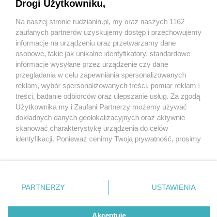
Drogi Użytkowniku,
Na naszej stronie rudzianin.pl, my oraz naszych 1162
Wydawca mediów
lokalnych
zaufanych partnerów uzyskujemy dostęp i przechowujemy
informacje na urządzeniu oraz przetwarzamy dane
osobowe, takie jak unikalne identyfikatory, standardowe
informacje wysyłane przez urządzenie czy dane
przeglądania w celu zapewniania spersonalizowanych
1 / 0
reklam, wybór spersonalizowanych treści, pomiar reklam i
Nie zapomnij
treści, badanie odbiorców oraz ulepszanie usług. Za zgodą
zapoznać się z:
polityką prywatności
regulamin korzystania z portali
Użytkownika my i Zaufani Partnerzy możemy używać
Twoje
miasto
Skontakuj się
z nami
dokładnych danych geolokalizacyjnych oraz aktywnie
Piekary Śląskie
Kontakt
skanować charakterystykę urządzenia do celów
Chorzów
Wydawca
identyfikacji. Ponieważ cenimy Twoją prywatność, prosimy
Tarnowskie Góry
Redakcja
Ruda Śląska
Newsletter
o zgodę na korzystanie z tych technologii poprzez
Świętochłowice
Reklama
kliknięcie „Akceptuję”. Zgoda jest dobrowolna i zawsze
Tychy
możesz ją zmienić/wycofać klikając przycisk ustawień
Bytom
Katowice
prywatności znajdujący się w lewym dolnym rogu strony
REKLAMA
PARTNERZY
USTAWIENIA
Gliwice
. Niektóre rodzaje przetwarzania danych nie wymagają
Zabrze
Zagłębie
zgody użytkownika, ale masz prawo sprzeciwić się
takiemu przetwarzaniu. Preferencje będą miały
Akceptuję