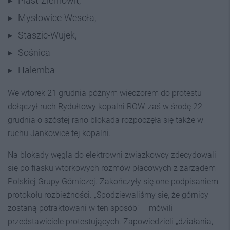
Piast-Ziemowit,
Mysłowice-Wesoła,
Staszic-Wujek,
Sośnica
Halemba
We wtorek 21 grudnia późnym wieczorem do protestu
dołączył ruch Rydułtowy kopalni ROW, zaś w środę 22
grudnia o szóstej rano blokada rozpoczęła się także w
ruchu Jankowice tej kopalni.
Na blokady węgla do elektrowni związkowcy zdecydowali
się po fiasku wtorkowych rozmów płacowych z zarządem
Polskiej Grupy Górniczej. Zakończyły się one podpisaniem
protokołu rozbieżności. „Spodziewaliśmy się, że górnicy
zostaną potraktowani w ten sposób” – mówili
przedstawiciele protestujących. Zapowiedzieli „działania,