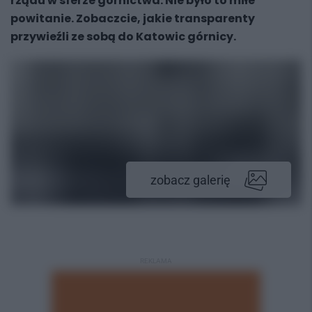
rządu w sferze górnictwa. Nie było to miłe
powitanie. Zobaczcie, jakie transparenty
przywieźli ze sobą do Katowic górnicy.
zobacz galerię
REKLAMA