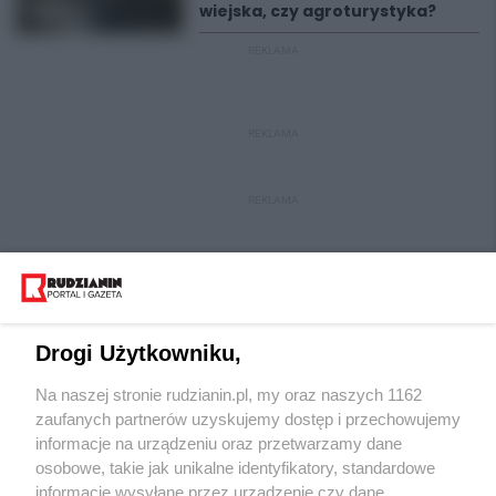
wiejska, czy agroturystyka?
REKLAMA
REKLAMA
REKLAMA
Drogi Użytkowniku,
Na naszej stronie rudzianin.pl, my oraz naszych 1162
Wydawca mediów
lokalnych
zaufanych partnerów uzyskujemy dostęp i przechowujemy
informacje na urządzeniu oraz przetwarzamy dane
osobowe, takie jak unikalne identyfikatory, standardowe
informacje wysyłane przez urządzenie czy dane