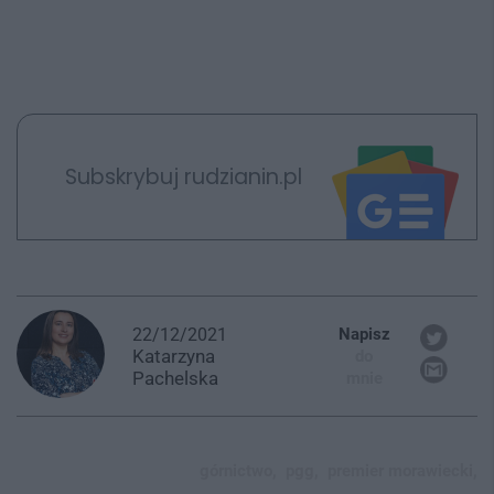
Subskrybuj rudzianin.pl
22/12/2021
Napisz
Katarzyna
do
Pachelska
mnie
górnictwo,
pgg,
premier morawiecki,