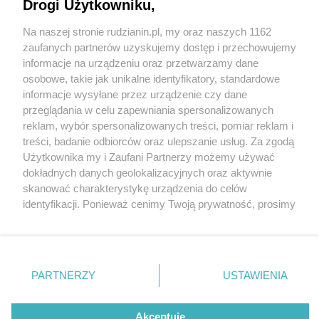
Drogi Użytkowniku,
Na naszej stronie rudzianin.pl, my oraz naszych 1162
Wydawca mediów
lokalnych
zaufanych partnerów uzyskujemy dostęp i przechowujemy
informacje na urządzeniu oraz przetwarzamy dane
osobowe, takie jak unikalne identyfikatory, standardowe
informacje wysyłane przez urządzenie czy dane
przeglądania w celu zapewniania spersonalizowanych
2 / 0
reklam, wybór spersonalizowanych treści, pomiar reklam i
Nie zapomnij
treści, badanie odbiorców oraz ulepszanie usług. Za zgodą
zapoznać się z:
polityką prywatności
regulamin korzystania z portali
Użytkownika my i Zaufani Partnerzy możemy używać
Twoje
miasto
Skontakuj się
z nami
dokładnych danych geolokalizacyjnych oraz aktywnie
Piekary Śląskie
Kontakt
skanować charakterystykę urządzenia do celów
Chorzów
Wydawca
identyfikacji. Ponieważ cenimy Twoją prywatność, prosimy
Tarnowskie Góry
Redakcja
Ruda Śląska
Newsletter
o zgodę na korzystanie z tych technologii poprzez
Świętochłowice
Reklama
kliknięcie „Akceptuję”. Zgoda jest dobrowolna i zawsze
Tychy
możesz ją zmienić/wycofać klikając przycisk ustawień
Bytom
Katowice
prywatności znajdujący się w lewym dolnym rogu strony
REKLAMA
PARTNERZY
USTAWIENIA
Gliwice
. Niektóre rodzaje przetwarzania danych nie wymagają
Zabrze
Zagłębie
zgody użytkownika, ale masz prawo sprzeciwić się
takiemu przetwarzaniu. Preferencje będą miały
Akceptuję