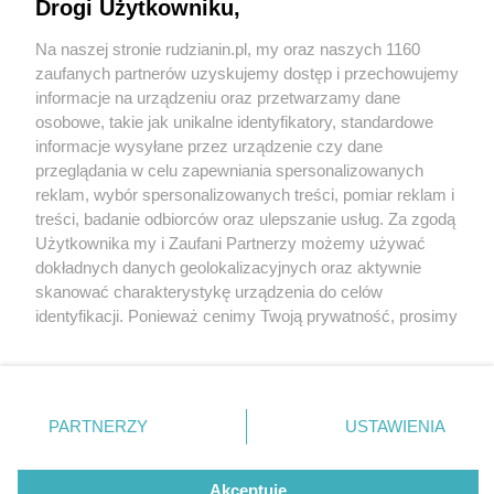
mieszkanki Rudy Śląskiej - już w maju w Kinie
Drogi Użytkowniku,
"Patria"
Na naszej stronie rudzianin.pl, my oraz naszych 1160
Wydawca mediów
lokalnych
zaufanych partnerów uzyskujemy dostęp i przechowujemy
informacje na urządzeniu oraz przetwarzamy dane
osobowe, takie jak unikalne identyfikatory, standardowe
informacje wysyłane przez urządzenie czy dane
przeglądania w celu zapewniania spersonalizowanych
1 / 2
reklam, wybór spersonalizowanych treści, pomiar reklam i
Nie zapomnij
treści, badanie odbiorców oraz ulepszanie usług. Za zgodą
zapoznać się z:
polityką prywatności
regulamin korzystania z portali
Genia plakat
Użytkownika my i Zaufani Partnerzy możemy używać
Twoje
miasto
Skontakuj się
z nami
dokładnych danych geolokalizacyjnych oraz aktywnie
Piekary Śląskie
Kontakt
skanować charakterystykę urządzenia do celów
Chorzów
Wydawca
identyfikacji. Ponieważ cenimy Twoją prywatność, prosimy
Tarnowskie Góry
Redakcja
Ruda Śląska
Newsletter
o zgodę na korzystanie z tych technologii poprzez
Świętochłowice
Reklama
kliknięcie „Akceptuję”. Zgoda jest dobrowolna i zawsze
Tychy
możesz ją zmienić/wycofać klikając przycisk ustawień
Bytom
Katowice
prywatności znajdujący się w lewym dolnym rogu strony
REKLAMA
PARTNERZY
USTAWIENIA
Gliwice
. Niektóre rodzaje przetwarzania danych nie wymagają
Zabrze
Zagłębie
zgody użytkownika, ale masz prawo sprzeciwić się
takiemu przetwarzaniu. Preferencje będą miały
Akceptuję