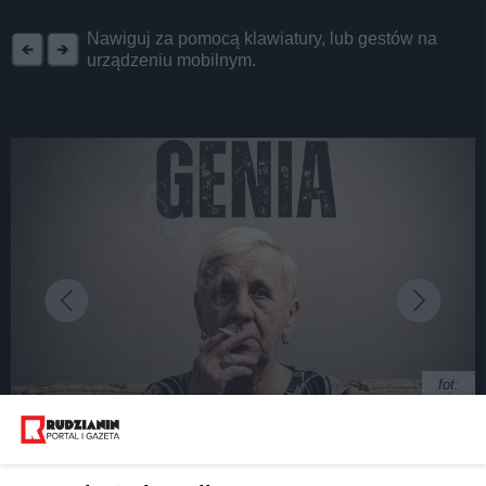
REKLAMA
Nawiguj za pomocą klawiatury, lub gestów na
urządzeniu mobilnym.
fot:
"Genia" - intymny portret Eugenii Jurczyk,