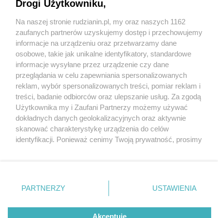
Drogi Użytkowniku,
Na naszej stronie rudzianin.pl, my oraz naszych 1162
Wydawca mediów
lokalnych
zaufanych partnerów uzyskujemy dostęp i przechowujemy
informacje na urządzeniu oraz przetwarzamy dane
osobowe, takie jak unikalne identyfikatory, standardowe
informacje wysyłane przez urządzenie czy dane
przeglądania w celu zapewniania spersonalizowanych
2 / 0
reklam, wybór spersonalizowanych treści, pomiar reklam i
Nie zapomnij
treści, badanie odbiorców oraz ulepszanie usług. Za zgodą
zapoznać się z:
polityką prywatności
regulamin korzystania z portali
Użytkownika my i Zaufani Partnerzy możemy używać
Twoje
miasto
Skontakuj się
z nami
dokładnych danych geolokalizacyjnych oraz aktywnie
Piekary Śląskie
Kontakt
skanować charakterystykę urządzenia do celów
Chorzów
Wydawca
identyfikacji. Ponieważ cenimy Twoją prywatność, prosimy
Tarnowskie Góry
Redakcja
Ruda Śląska
Newsletter
o zgodę na korzystanie z tych technologii poprzez
Świętochłowice
Reklama
kliknięcie „Akceptuję”. Zgoda jest dobrowolna i zawsze
Tychy
możesz ją zmienić/wycofać klikając przycisk ustawień
Bytom
Katowice
prywatności znajdujący się w lewym dolnym rogu strony
REKLAMA
PARTNERZY
USTAWIENIA
Gliwice
. Niektóre rodzaje przetwarzania danych nie wymagają
Zabrze
Zagłębie
zgody użytkownika, ale masz prawo sprzeciwić się
takiemu przetwarzaniu. Preferencje będą miały
Akceptuję