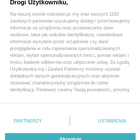
Drogi Użytkowniku,
Na naszej stronie rudzianin.pl, my oraz naszych 1162
Wydawca mediów
lokalnych
zaufanych partnerów uzyskujemy dostęp i przechowujemy
informacje na urządzeniu oraz przetwarzamy dane
osobowe, takie jak unikalne identyfikatory, standardowe
informacje wysyłane przez urządzenie czy dane
przeglądania w celu zapewniania spersonalizowanych
5 / 0
reklam, wybór spersonalizowanych treści, pomiar reklam i
Nie zapomnij
treści, badanie odbiorców oraz ulepszanie usług. Za zgodą
zapoznać się z:
polityką prywatności
regulamin korzystania z portali
Użytkownika my i Zaufani Partnerzy możemy używać
Twoje
miasto
Skontakuj się
z nami
dokładnych danych geolokalizacyjnych oraz aktywnie
Piekary Śląskie
Kontakt
skanować charakterystykę urządzenia do celów
Chorzów
Wydawca
identyfikacji. Ponieważ cenimy Twoją prywatność, prosimy
Tarnowskie Góry
Redakcja
Ruda Śląska
Newsletter
o zgodę na korzystanie z tych technologii poprzez
Świętochłowice
Reklama
kliknięcie „Akceptuję”. Zgoda jest dobrowolna i zawsze
Tychy
możesz ją zmienić/wycofać klikając przycisk ustawień
Bytom
Katowice
prywatności znajdujący się w lewym dolnym rogu strony
REKLAMA
PARTNERZY
USTAWIENIA
Gliwice
. Niektóre rodzaje przetwarzania danych nie wymagają
Zabrze
Zagłębie
zgody użytkownika, ale masz prawo sprzeciwić się
takiemu przetwarzaniu. Preferencje będą miały
Akceptuję