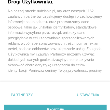
Drogi Użytkowniku,
Na naszej stronie rudzianin.pl, my oraz naszych 1162
Wydawca mediów
lokalnych
zaufanych partnerów uzyskujemy dostęp i przechowujemy
informacje na urządzeniu oraz przetwarzamy dane
osobowe, takie jak unikalne identyfikatory, standardowe
informacje wysyłane przez urządzenie czy dane
przeglądania w celu zapewniania spersonalizowanych
3 / 0
reklam, wybór spersonalizowanych treści, pomiar reklam i
Nie zapomnij
treści, badanie odbiorców oraz ulepszanie usług. Za zgodą
zapoznać się z:
polityką prywatności
regulamin korzystania z portali
Użytkownika my i Zaufani Partnerzy możemy używać
Twoje
miasto
Skontakuj się
z nami
dokładnych danych geolokalizacyjnych oraz aktywnie
Piekary Śląskie
Kontakt
skanować charakterystykę urządzenia do celów
Chorzów
Wydawca
identyfikacji. Ponieważ cenimy Twoją prywatność, prosimy
Tarnowskie Góry
Redakcja
Ruda Śląska
Newsletter
o zgodę na korzystanie z tych technologii poprzez
Świętochłowice
Reklama
kliknięcie „Akceptuję”. Zgoda jest dobrowolna i zawsze
Tychy
możesz ją zmienić/wycofać klikając przycisk ustawień
Bytom
Katowice
prywatności znajdujący się w lewym dolnym rogu strony
REKLAMA
PARTNERZY
USTAWIENIA
Gliwice
. Niektóre rodzaje przetwarzania danych nie wymagają
Zabrze
Zagłębie
zgody użytkownika, ale masz prawo sprzeciwić się
takiemu przetwarzaniu. Preferencje będą miały
Akceptuję