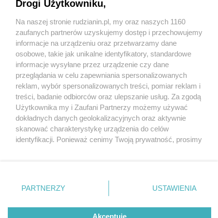
Drogi Użytkowniku,
Na naszej stronie rudzianin.pl, my oraz naszych 1160
Wydawca mediów
lokalnych
zaufanych partnerów uzyskujemy dostęp i przechowujemy
informacje na urządzeniu oraz przetwarzamy dane
osobowe, takie jak unikalne identyfikatory, standardowe
informacje wysyłane przez urządzenie czy dane
przeglądania w celu zapewniania spersonalizowanych
1 / 0
reklam, wybór spersonalizowanych treści, pomiar reklam i
Nie zapomnij
treści, badanie odbiorców oraz ulepszanie usług. Za zgodą
zapoznać się z:
polityką prywatności
regulamin korzystania z portali
Użytkownika my i Zaufani Partnerzy możemy używać
Twoje
miasto
Skontakuj się
z nami
dokładnych danych geolokalizacyjnych oraz aktywnie
Piekary Śląskie
Kontakt
skanować charakterystykę urządzenia do celów
Chorzów
Wydawca
identyfikacji. Ponieważ cenimy Twoją prywatność, prosimy
Tarnowskie Góry
Redakcja
Ruda Śląska
Newsletter
o zgodę na korzystanie z tych technologii poprzez
Świętochłowice
Reklama
kliknięcie „Akceptuję”. Zgoda jest dobrowolna i zawsze
Tychy
możesz ją zmienić/wycofać klikając przycisk ustawień
Bytom
Katowice
prywatności znajdujący się w lewym dolnym rogu strony
REKLAMA
PARTNERZY
USTAWIENIA
Gliwice
. Niektóre rodzaje przetwarzania danych nie wymagają
Zabrze
Zagłębie
zgody użytkownika, ale masz prawo sprzeciwić się
takiemu przetwarzaniu. Preferencje będą miały
Akceptuję