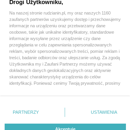
Drogi Użytkowniku,
Na naszej stronie rudzianin.pl, my oraz naszych 1160
Wydawca mediów
lokalnych
zaufanych partnerów uzyskujemy dostęp i przechowujemy
informacje na urządzeniu oraz przetwarzamy dane
osobowe, takie jak unikalne identyfikatory, standardowe
informacje wysyłane przez urządzenie czy dane
przeglądania w celu zapewniania spersonalizowanych
5 / 0
reklam, wybór spersonalizowanych treści, pomiar reklam i
Nie zapomnij
treści, badanie odbiorców oraz ulepszanie usług. Za zgodą
zapoznać się z:
polityką prywatności
regulamin korzystania z portali
Użytkownika my i Zaufani Partnerzy możemy używać
Twoje
miasto
Skontakuj się
z nami
dokładnych danych geolokalizacyjnych oraz aktywnie
Piekary Śląskie
Kontakt
skanować charakterystykę urządzenia do celów
Chorzów
Wydawca
identyfikacji. Ponieważ cenimy Twoją prywatność, prosimy
Tarnowskie Góry
Redakcja
Ruda Śląska
Newsletter
o zgodę na korzystanie z tych technologii poprzez
Świętochłowice
Reklama
kliknięcie „Akceptuję”. Zgoda jest dobrowolna i zawsze
Tychy
możesz ją zmienić/wycofać klikając przycisk ustawień
Bytom
Katowice
prywatności znajdujący się w lewym dolnym rogu strony
REKLAMA
PARTNERZY
USTAWIENIA
Gliwice
. Niektóre rodzaje przetwarzania danych nie wymagają
Zabrze
Zagłębie
zgody użytkownika, ale masz prawo sprzeciwić się
takiemu przetwarzaniu. Preferencje będą miały
Akceptuję