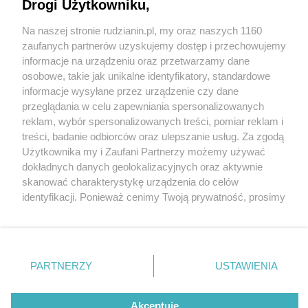
Drogi Użytkowniku,
Na naszej stronie rudzianin.pl, my oraz naszych 1160
Wydawca mediów
lokalnych
zaufanych partnerów uzyskujemy dostęp i przechowujemy
informacje na urządzeniu oraz przetwarzamy dane
osobowe, takie jak unikalne identyfikatory, standardowe
informacje wysyłane przez urządzenie czy dane
przeglądania w celu zapewniania spersonalizowanych
1 / 0
reklam, wybór spersonalizowanych treści, pomiar reklam i
Nie zapomnij
treści, badanie odbiorców oraz ulepszanie usług. Za zgodą
zapoznać się z:
polityką prywatności
regulamin korzystania z portali
Użytkownika my i Zaufani Partnerzy możemy używać
Twoje
miasto
Skontakuj się
z nami
dokładnych danych geolokalizacyjnych oraz aktywnie
Piekary Śląskie
Kontakt
skanować charakterystykę urządzenia do celów
Chorzów
Wydawca
identyfikacji. Ponieważ cenimy Twoją prywatność, prosimy
Tarnowskie Góry
Redakcja
Ruda Śląska
Newsletter
o zgodę na korzystanie z tych technologii poprzez
Świętochłowice
Reklama
kliknięcie „Akceptuję”. Zgoda jest dobrowolna i zawsze
Tychy
możesz ją zmienić/wycofać klikając przycisk ustawień
Bytom
Katowice
prywatności znajdujący się w lewym dolnym rogu strony
REKLAMA
PARTNERZY
USTAWIENIA
Gliwice
. Niektóre rodzaje przetwarzania danych nie wymagają
Zabrze
Zagłębie
zgody użytkownika, ale masz prawo sprzeciwić się
takiemu przetwarzaniu. Preferencje będą miały
Akceptuję