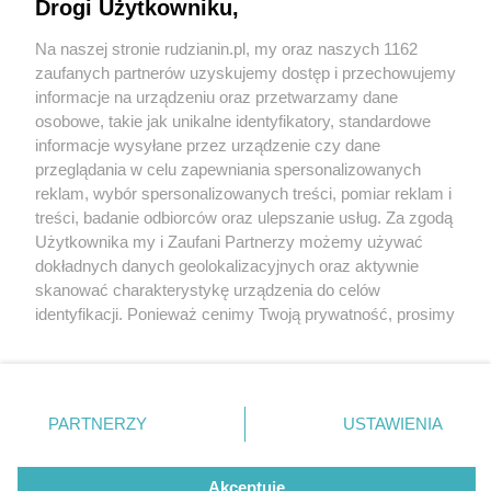
Drogi Użytkowniku,
Na naszej stronie rudzianin.pl, my oraz naszych 1162
Wydawca mediów
lokalnych
zaufanych partnerów uzyskujemy dostęp i przechowujemy
informacje na urządzeniu oraz przetwarzamy dane
osobowe, takie jak unikalne identyfikatory, standardowe
informacje wysyłane przez urządzenie czy dane
przeglądania w celu zapewniania spersonalizowanych
3 / 0
reklam, wybór spersonalizowanych treści, pomiar reklam i
Nie zapomnij
treści, badanie odbiorców oraz ulepszanie usług. Za zgodą
zapoznać się z:
polityką prywatności
regulamin korzystania z portali
Użytkownika my i Zaufani Partnerzy możemy używać
Twoje
miasto
Skontakuj się
z nami
dokładnych danych geolokalizacyjnych oraz aktywnie
Piekary Śląskie
Kontakt
skanować charakterystykę urządzenia do celów
Chorzów
Wydawca
identyfikacji. Ponieważ cenimy Twoją prywatność, prosimy
Tarnowskie Góry
Redakcja
Ruda Śląska
Newsletter
o zgodę na korzystanie z tych technologii poprzez
Świętochłowice
Reklama
kliknięcie „Akceptuję”. Zgoda jest dobrowolna i zawsze
Tychy
możesz ją zmienić/wycofać klikając przycisk ustawień
Bytom
Katowice
prywatności znajdujący się w lewym dolnym rogu strony
REKLAMA
PARTNERZY
USTAWIENIA
Gliwice
. Niektóre rodzaje przetwarzania danych nie wymagają
Zabrze
Zagłębie
zgody użytkownika, ale masz prawo sprzeciwić się
takiemu przetwarzaniu. Preferencje będą miały
Akceptuję