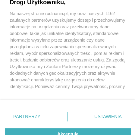
Drogi Użytkowniku,
Na naszej stronie rudzianin.pl, my oraz naszych 1162
Wydawca mediów
lokalnych
zaufanych partnerów uzyskujemy dostęp i przechowujemy
informacje na urządzeniu oraz przetwarzamy dane
osobowe, takie jak unikalne identyfikatory, standardowe
informacje wysyłane przez urządzenie czy dane
przeglądania w celu zapewniania spersonalizowanych
1 / 0
reklam, wybór spersonalizowanych treści, pomiar reklam i
Nie zapomnij
treści, badanie odbiorców oraz ulepszanie usług. Za zgodą
zapoznać się z:
polityką prywatności
regulamin korzystania z portali
Użytkownika my i Zaufani Partnerzy możemy używać
Twoje
miasto
Skontakuj się
z nami
dokładnych danych geolokalizacyjnych oraz aktywnie
Piekary Śląskie
Kontakt
skanować charakterystykę urządzenia do celów
Chorzów
Wydawca
identyfikacji. Ponieważ cenimy Twoją prywatność, prosimy
Tarnowskie Góry
Redakcja
Ruda Śląska
Newsletter
o zgodę na korzystanie z tych technologii poprzez
Świętochłowice
Reklama
kliknięcie „Akceptuję”. Zgoda jest dobrowolna i zawsze
Tychy
możesz ją zmienić/wycofać klikając przycisk ustawień
Bytom
Katowice
prywatności znajdujący się w lewym dolnym rogu strony
REKLAMA
PARTNERZY
USTAWIENIA
Gliwice
. Niektóre rodzaje przetwarzania danych nie wymagają
Zabrze
Zagłębie
zgody użytkownika, ale masz prawo sprzeciwić się
takiemu przetwarzaniu. Preferencje będą miały
Akceptuję