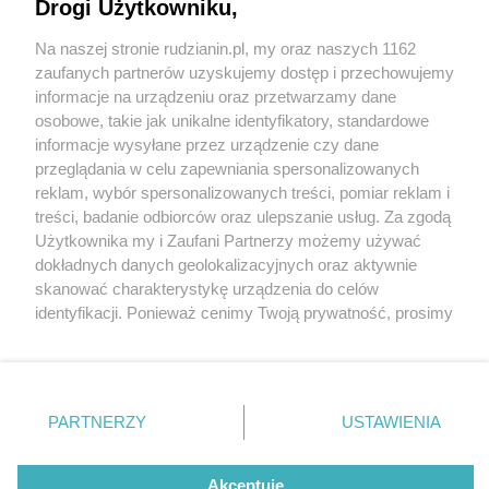
Drogi Użytkowniku,
Na naszej stronie rudzianin.pl, my oraz naszych 1162
Wydawca mediów
lokalnych
zaufanych partnerów uzyskujemy dostęp i przechowujemy
informacje na urządzeniu oraz przetwarzamy dane
osobowe, takie jak unikalne identyfikatory, standardowe
informacje wysyłane przez urządzenie czy dane
przeglądania w celu zapewniania spersonalizowanych
1 / 0
reklam, wybór spersonalizowanych treści, pomiar reklam i
Nie zapomnij
treści, badanie odbiorców oraz ulepszanie usług. Za zgodą
zapoznać się z:
polityką prywatności
regulamin korzystania z portali
Użytkownika my i Zaufani Partnerzy możemy używać
Twoje
miasto
Skontakuj się
z nami
dokładnych danych geolokalizacyjnych oraz aktywnie
Piekary Śląskie
Kontakt
skanować charakterystykę urządzenia do celów
Chorzów
Wydawca
identyfikacji. Ponieważ cenimy Twoją prywatność, prosimy
Tarnowskie Góry
Redakcja
Ruda Śląska
Newsletter
o zgodę na korzystanie z tych technologii poprzez
Świętochłowice
Reklama
kliknięcie „Akceptuję”. Zgoda jest dobrowolna i zawsze
Tychy
możesz ją zmienić/wycofać klikając przycisk ustawień
Bytom
Katowice
prywatności znajdujący się w lewym dolnym rogu strony
REKLAMA
PARTNERZY
USTAWIENIA
Gliwice
. Niektóre rodzaje przetwarzania danych nie wymagają
Zabrze
Zagłębie
zgody użytkownika, ale masz prawo sprzeciwić się
takiemu przetwarzaniu. Preferencje będą miały
Akceptuję