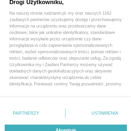
Drogi Użytkowniku,
Na naszej stronie rudzianin.pl, my oraz naszych 1162
Wydawca mediów
lokalnych
zaufanych partnerów uzyskujemy dostęp i przechowujemy
informacje na urządzeniu oraz przetwarzamy dane
osobowe, takie jak unikalne identyfikatory, standardowe
informacje wysyłane przez urządzenie czy dane
przeglądania w celu zapewniania spersonalizowanych
4 / 0
reklam, wybór spersonalizowanych treści, pomiar reklam i
Nie zapomnij
treści, badanie odbiorców oraz ulepszanie usług. Za zgodą
zapoznać się z:
polityką prywatności
regulamin korzystania z portali
Użytkownika my i Zaufani Partnerzy możemy używać
Twoje
miasto
Skontakuj się
z nami
dokładnych danych geolokalizacyjnych oraz aktywnie
Piekary Śląskie
Kontakt
skanować charakterystykę urządzenia do celów
Chorzów
Wydawca
identyfikacji. Ponieważ cenimy Twoją prywatność, prosimy
Tarnowskie Góry
Redakcja
Ruda Śląska
Newsletter
o zgodę na korzystanie z tych technologii poprzez
Świętochłowice
Reklama
kliknięcie „Akceptuję”. Zgoda jest dobrowolna i zawsze
Tychy
możesz ją zmienić/wycofać klikając przycisk ustawień
Bytom
Katowice
prywatności znajdujący się w lewym dolnym rogu strony
REKLAMA
PARTNERZY
USTAWIENIA
Gliwice
. Niektóre rodzaje przetwarzania danych nie wymagają
Zabrze
Zagłębie
zgody użytkownika, ale masz prawo sprzeciwić się
takiemu przetwarzaniu. Preferencje będą miały
Akceptuję