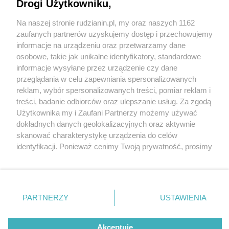
Drogi Użytkowniku,
Na naszej stronie rudzianin.pl, my oraz naszych 1162
Wydawca mediów
lokalnych
zaufanych partnerów uzyskujemy dostęp i przechowujemy
informacje na urządzeniu oraz przetwarzamy dane
osobowe, takie jak unikalne identyfikatory, standardowe
informacje wysyłane przez urządzenie czy dane
przeglądania w celu zapewniania spersonalizowanych
2 / 0
reklam, wybór spersonalizowanych treści, pomiar reklam i
Nie zapomnij
treści, badanie odbiorców oraz ulepszanie usług. Za zgodą
zapoznać się z:
polityką prywatności
regulamin korzystania z portali
Użytkownika my i Zaufani Partnerzy możemy używać
Twoje
miasto
Skontakuj się
z nami
dokładnych danych geolokalizacyjnych oraz aktywnie
Piekary Śląskie
Kontakt
skanować charakterystykę urządzenia do celów
Chorzów
Wydawca
identyfikacji. Ponieważ cenimy Twoją prywatność, prosimy
Tarnowskie Góry
Redakcja
Ruda Śląska
Newsletter
o zgodę na korzystanie z tych technologii poprzez
Świętochłowice
Reklama
kliknięcie „Akceptuję”. Zgoda jest dobrowolna i zawsze
Tychy
możesz ją zmienić/wycofać klikając przycisk ustawień
Bytom
Katowice
prywatności znajdujący się w lewym dolnym rogu strony
REKLAMA
PARTNERZY
USTAWIENIA
Gliwice
. Niektóre rodzaje przetwarzania danych nie wymagają
Zabrze
Zagłębie
zgody użytkownika, ale masz prawo sprzeciwić się
takiemu przetwarzaniu. Preferencje będą miały
Akceptuję