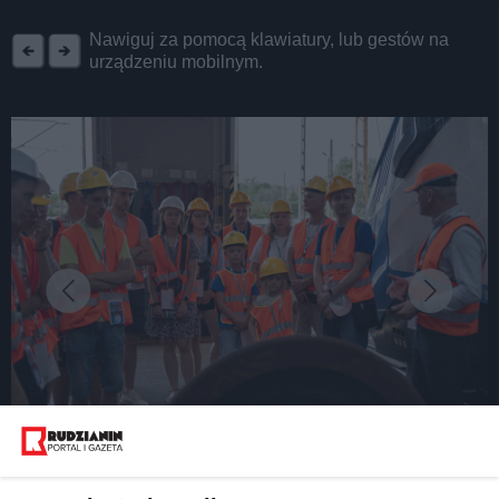
REKLAMA
Nawiguj za pomocą klawiatury, lub gestów na
urządzeniu mobilnym.
fot:
Dzień Otwarty w Kolejach Śląskich za nami!