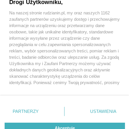
Drogi Użytkowniku,
Na naszej stronie rudzianin.pl, my oraz naszych 1162
Wydawca mediów
lokalnych
zaufanych partnerów uzyskujemy dostęp i przechowujemy
informacje na urządzeniu oraz przetwarzamy dane
osobowe, takie jak unikalne identyfikatory, standardowe
2 / 9
informacje wysyłane przez urządzenie czy dane
przeglądania w celu zapewniania spersonalizowanych
Dzień Otwarty w Kolejach
reklam, wybór spersonalizowanych treści, pomiar reklam i
Nie zapomnij
treści, badanie odbiorców oraz ulepszanie usług. Za zgodą
zapoznać się z:
polityką prywatności
regulamin korzystania z portali
Śląskich za nami!
Użytkownika my i Zaufani Partnerzy możemy używać
Twoje
miasto
Skontakuj się
z nami
dokładnych danych geolokalizacyjnych oraz aktywnie
Piekary Śląskie
Kontakt
skanować charakterystykę urządzenia do celów
Chorzów
Wydawca
identyfikacji. Ponieważ cenimy Twoją prywatność, prosimy
Tarnowskie Góry
Redakcja
Ruda Śląska
Newsletter
o zgodę na korzystanie z tych technologii poprzez
Świętochłowice
Reklama
kliknięcie „Akceptuję”. Zgoda jest dobrowolna i zawsze
Tychy
możesz ją zmienić/wycofać klikając przycisk ustawień
Bytom
Katowice
prywatności znajdujący się w lewym dolnym rogu strony
REKLAMA
PARTNERZY
USTAWIENIA
Gliwice
. Niektóre rodzaje przetwarzania danych nie wymagają
Zabrze
Zagłębie
zgody użytkownika, ale masz prawo sprzeciwić się
takiemu przetwarzaniu. Preferencje będą miały
Akceptuję