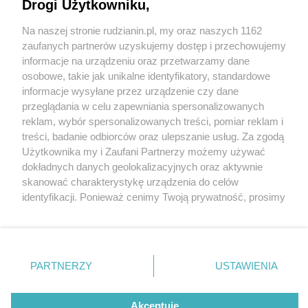
Drogi Użytkowniku,
Na naszej stronie rudzianin.pl, my oraz naszych 1162
Wydawca mediów
lokalnych
zaufanych partnerów uzyskujemy dostęp i przechowujemy
informacje na urządzeniu oraz przetwarzamy dane
osobowe, takie jak unikalne identyfikatory, standardowe
informacje wysyłane przez urządzenie czy dane
przeglądania w celu zapewniania spersonalizowanych
3 / 0
reklam, wybór spersonalizowanych treści, pomiar reklam i
Nie zapomnij
treści, badanie odbiorców oraz ulepszanie usług. Za zgodą
zapoznać się z:
polityką prywatności
regulamin korzystania z portali
Użytkownika my i Zaufani Partnerzy możemy używać
Twoje
miasto
Skontakuj się
z nami
dokładnych danych geolokalizacyjnych oraz aktywnie
Piekary Śląskie
Kontakt
skanować charakterystykę urządzenia do celów
Chorzów
Wydawca
identyfikacji. Ponieważ cenimy Twoją prywatność, prosimy
Tarnowskie Góry
Redakcja
Ruda Śląska
Newsletter
o zgodę na korzystanie z tych technologii poprzez
Świętochłowice
Reklama
kliknięcie „Akceptuję”. Zgoda jest dobrowolna i zawsze
Tychy
możesz ją zmienić/wycofać klikając przycisk ustawień
Bytom
Katowice
prywatności znajdujący się w lewym dolnym rogu strony
REKLAMA
PARTNERZY
USTAWIENIA
Gliwice
. Niektóre rodzaje przetwarzania danych nie wymagają
Zabrze
Zagłębie
zgody użytkownika, ale masz prawo sprzeciwić się
takiemu przetwarzaniu. Preferencje będą miały
Akceptuję