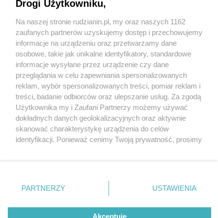
Drogi Użytkowniku,
Na naszej stronie rudzianin.pl, my oraz naszych 1162
Wydawca mediów
lokalnych
zaufanych partnerów uzyskujemy dostęp i przechowujemy
informacje na urządzeniu oraz przetwarzamy dane
osobowe, takie jak unikalne identyfikatory, standardowe
informacje wysyłane przez urządzenie czy dane
przeglądania w celu zapewniania spersonalizowanych
5 / 0
reklam, wybór spersonalizowanych treści, pomiar reklam i
Nie zapomnij
treści, badanie odbiorców oraz ulepszanie usług. Za zgodą
zapoznać się z:
polityką prywatności
regulamin korzystania z portali
Użytkownika my i Zaufani Partnerzy możemy używać
Twoje
miasto
Skontakuj się
z nami
dokładnych danych geolokalizacyjnych oraz aktywnie
Piekary Śląskie
Kontakt
skanować charakterystykę urządzenia do celów
Chorzów
Wydawca
identyfikacji. Ponieważ cenimy Twoją prywatność, prosimy
Tarnowskie Góry
Redakcja
Ruda Śląska
Newsletter
o zgodę na korzystanie z tych technologii poprzez
Świętochłowice
Reklama
kliknięcie „Akceptuję”. Zgoda jest dobrowolna i zawsze
Tychy
możesz ją zmienić/wycofać klikając przycisk ustawień
Bytom
Katowice
prywatności znajdujący się w lewym dolnym rogu strony
REKLAMA
PARTNERZY
USTAWIENIA
Gliwice
. Niektóre rodzaje przetwarzania danych nie wymagają
Zabrze
Zagłębie
zgody użytkownika, ale masz prawo sprzeciwić się
takiemu przetwarzaniu. Preferencje będą miały
Akceptuję