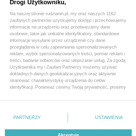
Drogi Użytkowniku,
Na naszej stronie rudzianin.pl, my oraz naszych 1162
Wydawca mediów
lokalnych
zaufanych partnerów uzyskujemy dostęp i przechowujemy
informacje na urządzeniu oraz przetwarzamy dane
osobowe, takie jak unikalne identyfikatory, standardowe
informacje wysyłane przez urządzenie czy dane
przeglądania w celu zapewniania spersonalizowanych
2 / 0
reklam, wybór spersonalizowanych treści, pomiar reklam i
Nie zapomnij
treści, badanie odbiorców oraz ulepszanie usług. Za zgodą
zapoznać się z:
polityką prywatności
regulamin korzystania z portali
Użytkownika my i Zaufani Partnerzy możemy używać
Twoje
miasto
Skontakuj się
z nami
dokładnych danych geolokalizacyjnych oraz aktywnie
Piekary Śląskie
Kontakt
skanować charakterystykę urządzenia do celów
Chorzów
Wydawca
identyfikacji. Ponieważ cenimy Twoją prywatność, prosimy
Tarnowskie Góry
Redakcja
Ruda Śląska
Newsletter
o zgodę na korzystanie z tych technologii poprzez
Świętochłowice
Reklama
kliknięcie „Akceptuję”. Zgoda jest dobrowolna i zawsze
Tychy
możesz ją zmienić/wycofać klikając przycisk ustawień
Bytom
Katowice
prywatności znajdujący się w lewym dolnym rogu strony
REKLAMA
PARTNERZY
USTAWIENIA
Gliwice
. Niektóre rodzaje przetwarzania danych nie wymagają
Zabrze
Zagłębie
zgody użytkownika, ale masz prawo sprzeciwić się
takiemu przetwarzaniu. Preferencje będą miały
Akceptuję