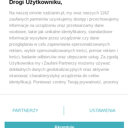
Drogi Użytkowniku,
Na naszej stronie rudzianin.pl, my oraz naszych 1162
Wydawca mediów
lokalnych
zaufanych partnerów uzyskujemy dostęp i przechowujemy
informacje na urządzeniu oraz przetwarzamy dane
osobowe, takie jak unikalne identyfikatory, standardowe
informacje wysyłane przez urządzenie czy dane
przeglądania w celu zapewniania spersonalizowanych
4 / 0
reklam, wybór spersonalizowanych treści, pomiar reklam i
Nie zapomnij
treści, badanie odbiorców oraz ulepszanie usług. Za zgodą
zapoznać się z:
polityką prywatności
regulamin korzystania z portali
Użytkownika my i Zaufani Partnerzy możemy używać
Twoje
miasto
Skontakuj się
z nami
dokładnych danych geolokalizacyjnych oraz aktywnie
Piekary Śląskie
Kontakt
skanować charakterystykę urządzenia do celów
Chorzów
Wydawca
identyfikacji. Ponieważ cenimy Twoją prywatność, prosimy
Tarnowskie Góry
Redakcja
Ruda Śląska
Newsletter
o zgodę na korzystanie z tych technologii poprzez
Świętochłowice
Reklama
kliknięcie „Akceptuję”. Zgoda jest dobrowolna i zawsze
Tychy
możesz ją zmienić/wycofać klikając przycisk ustawień
Bytom
Katowice
prywatności znajdujący się w lewym dolnym rogu strony
REKLAMA
PARTNERZY
USTAWIENIA
Gliwice
. Niektóre rodzaje przetwarzania danych nie wymagają
Zabrze
Zagłębie
zgody użytkownika, ale masz prawo sprzeciwić się
takiemu przetwarzaniu. Preferencje będą miały
Akceptuję